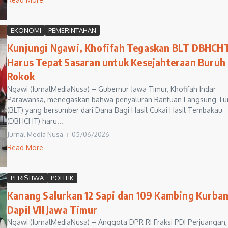
EKONOMI
PEMERINTAHAN
Kunjungi Ngawi, Khofifah Tegaskan BLT DBHCH
Harus Tepat Sasaran untuk Kesejahteraan Buruh
Rokok
Ngawi (JurnalMediaNusa) – Gubernur Jawa Timur, Khofifah Indar
Parawansa, menegaskan bahwa penyaluran Bantuan Langsung Tu
(BLT) yang bersumber dari Dana Bagi Hasil Cukai Hasil Tembakau
(DBHCHT) haru...
Jurnal Media Nusa
05/06/2026
Read More
PERISTIWA
POLITIK
Kanang Salurkan 12 Sapi dan 109 Kambing Kurban
Dapil VII Jawa Timur
Ngawi (JurnalMediaNusa) – Anggota DPR RI Fraksi PDI Perjuangan, 