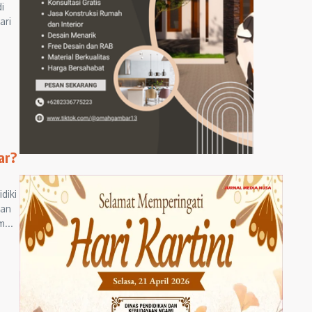
i
ari
ar?
diki
han
...