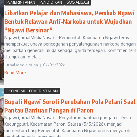
PEMERINTAHAN
PENDIDIKAN
SOSIALISASI
Libatkan Pelajar dan Mahasiswa, Pemkab Ngawi
Bentuk Relawan Anti-Narkoba untuk Wujudkan
“Ngawi Bersinar”
Ngawi (JurnalMediaNusa) – Pemerintah Kabupaten Ngawi terus
memperkuat upaya pencegahan penyalahgunaan narkoba dengan
melibatkan generasi muda sebagai garda terdepan. Komitmen ters
ditunjukkan mela...
Jurnal Media Nusa
07/05/2026
Read More
EKONOMI
PEMERINTAHAN
Bupati Ngawi Soroti Perubahan Pola Petani Saat
Pantau Bantuan Pangan di Paron
Ngawi (JurnalMediaNusa) – Penyaluran bantuan pangan di Desa
Kedungputri, Kecamatan Paron, Selasa (5/5/2026), menjadi
momentum bagi Pemerintah Kabupaten Ngawi untuk menyoroti
perubahan pola konsumsi da...