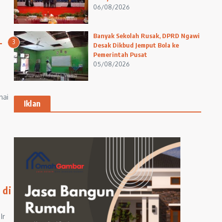
06/08/2026
Banyak Sekolah Rusak, DPRD Ngawi
3
T
Desak Dikbud Jemput Bola ke
Pemerintah Pusat
05/08/2026
nai
Iklan
 di
Ir