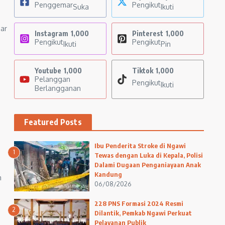
Penggemar
Pengikut
Suka
Ikuti
sar
Instagram
1,000
Pinterest
1,000
Pengikut
Pengikut
Ikuti
Pin
Youtube
1,000
Tiktok
1,000
Pelanggan
Pengikut
Ikuti
Berlangganan
Featured Posts
Ibu Penderita Stroke di Ngawi
1
Tewas dengan Luka di Kepala, Polisi
Dalami Dugaan Penganiayaan Anak
Kandung
m
06/08/2026
228 PNS Formasi 2024 Resmi
2
Dilantik, Pemkab Ngawi Perkuat
Pelayanan Publik