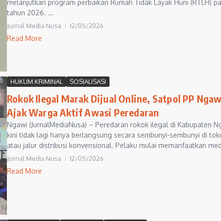
melanjutkan program perbaikan Rumah Tidak Layak Huni (RTLH) p
tahun 2026. ...
Jurnal Media Nusa
12/05/2026
Read More
HUKUM KRIMINAL
SOSIALISASI
Rokok Ilegal Marak Dijual Online, Satpol PP Ngaw
Ajak Warga Aktif Awasi Peredaran
Ngawi (JurnalMediaNusa) – Peredaran rokok ilegal di Kabupaten N
kini tidak lagi hanya berlangsung secara sembunyi-sembunyi di tok
atau jalur distribusi konvensional. Pelaku mulai memanfaatkan med
Jurnal Media Nusa
12/05/2026
Read More