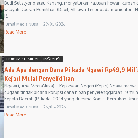
Budi Sulistyono atau Kanang, menyalurkan ratusan hewan kurban d
wilayah Daerah Pemilihan (Dapil) VII Jawa Timur pada momentum H
R...
Jurnal Media Nusa
29/05/2026
Read More
HUKUM KRIMINAL
INSTANSI
Ada Apa dengan Dana Pilkada Ngawi Rp49,9 Mili
Kejari Mulai Penyelidikan
Ngawi (JurnalMediaNusa) – Kejaksaan Negeri (Kejari) Ngawi menyeli
dugaan tindak pidana korupsi dana hibah penyelenggaraan Pemili
Kepala Daerah (Pilkada) 2024 yang diterima Komisi Pemilihan Umum
Jurnal Media Nusa
26/05/2026
Read More