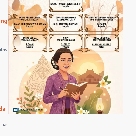
ang
itas
da
inas