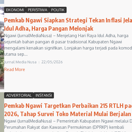
EKONOMI
PERISTIWA
POLITIK
Pemkab Ngawi Siapkan Strategi Tekan Inflasi Jel
Idul Adha, Harga Pangan Melonjak
Ngawi (JurnalMediaNusa) – Menjelang Hari Raya Idul Adha, harga
sejumlah bahan pangan di pasar tradisional Kabupaten Ngawi
mengalami kenaikan signifikan. Lonjakan harga terjadi pada komod
utama sep...
Jurnal Media Nusa
22/05/2026
Read More
ADVERTORIAL
INSTANSI
Pemkab Ngawi Targetkan Perbaikan 215 RTLH pa
2026, Tahap Survei Toko Material Mulai Berjalan
Ngawi (JurnalMediaNusa) – Pemerintah Kabupaten Ngawi melalui D
Perumahan Rakyat dan Kawasan Permukiman (DPRKP) kembali