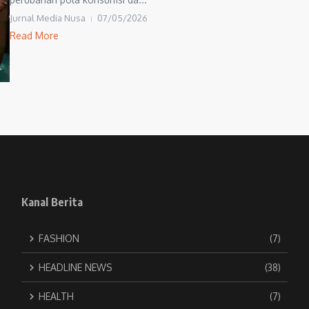
Jurnal Media Nusa
07/05/2026
Read More
Kanal Berita
FASHION
(7)
HEADLINE NEWS
(38)
HEALTH
(7)