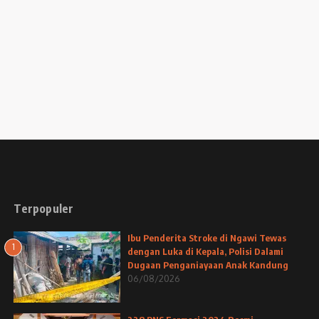
Terpopuler
Ibu Penderita Stroke di Ngawi Tewas
1
dengan Luka di Kepala, Polisi Dalami
Dugaan Penganiayaan Anak Kandung
06/08/2026