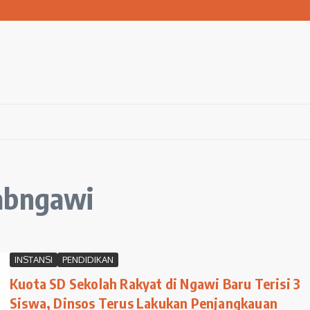
san Warga Terdampak Kekeringan
1 Ngawi Gelar Seminar Golden Parenting
 Hingga 3 Kilometer Setiap Hari
kabngawi
INSTANSI
PENDIDIKAN
Kuota SD Sekolah Rakyat di Ngawi Baru Terisi 3
Siswa, Dinsos Terus Lakukan Penjangkauan