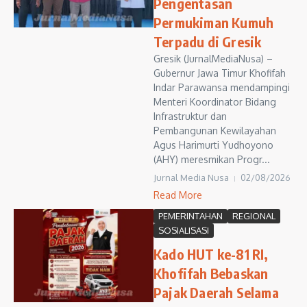
Pengentasan
Permukiman Kumuh
Terpadu di Gresik
Gresik (JurnalMediaNusa) –
Gubernur Jawa Timur Khofifah
Indar Parawansa mendampingi
Menteri Koordinator Bidang
Infrastruktur dan
Pembangunan Kewilayahan
Agus Harimurti Yudhoyono
(AHY) meresmikan Progr...
Jurnal Media Nusa
02/08/2026
Read More
PEMERINTAHAN
REGIONAL
SOSIALISASI
Kado HUT ke-81 RI,
Khofifah Bebaskan
Pajak Daerah Selama