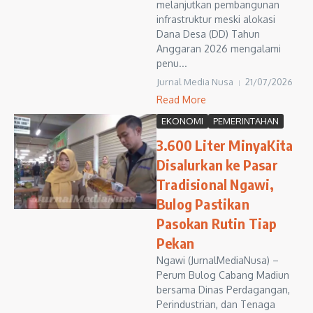
melanjutkan pembangunan
infrastruktur meski alokasi
Dana Desa (DD) Tahun
Anggaran 2026 mengalami
penu...
Jurnal Media Nusa
21/07/2026
Read More
EKONOMI
PEMERINTAHAN
3.600 Liter MinyaKita
Disalurkan ke Pasar
Tradisional Ngawi,
Bulog Pastikan
Pasokan Rutin Tiap
Pekan
Ngawi (JurnalMediaNusa) –
Perum Bulog Cabang Madiun
bersama Dinas Perdagangan,
Perindustrian, dan Tenaga