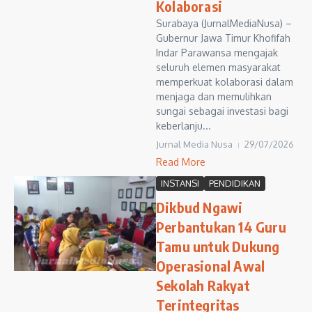
Kolaborasi
Surabaya (JurnalMediaNusa) –
Gubernur Jawa Timur Khofifah
Indar Parawansa mengajak
seluruh elemen masyarakat
memperkuat kolaborasi dalam
menjaga dan memulihkan
sungai sebagai investasi bagi
keberlanju...
Jurnal Media Nusa
29/07/2026
Read More
INSTANSI
PENDIDIKAN
Dikbud Ngawi
Perbantukan 14 Guru
Tamu untuk Dukung
Operasional Awal
Sekolah Rakyat
Terintegritas