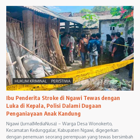
HUKUM KRIMINAL
PERISTIWA
Ibu Penderita Stroke di Ngawi Tewas dengan
Luka di Kepala, Polisi Dalami Dugaan
Penganiayaan Anak Kandung
Ngawi (JurnalMediaNusa) – Warga Desa Wonokerto,
Kecamatan Kedunggalar, Kabupaten Ngawi, digegerkan
dengan penemuan seorang perempuan yang tewas bersimbah