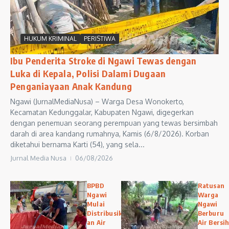
HUKUM KRIMINAL
PERISTIWA
Ibu Penderita Stroke di Ngawi Tewas dengan
Luka di Kepala, Polisi Dalami Dugaan
Penganiayaan Anak Kandung
Ngawi (JurnalMediaNusa) – Warga Desa Wonokerto,
Kecamatan Kedunggalar, Kabupaten Ngawi, digegerkan
dengan penemuan seorang perempuan yang tewas bersimbah
darah di area kandang rumahnya, Kamis (6/8/2026). Korban
diketahui bernama Karti (54), yang sela...
Jurnal Media Nusa
06/08/2026
BPBD
Ratusan
Ngawi
Warga
Mulai
Ngawi
Distribusik
Berburu
an Air
Air Bersih