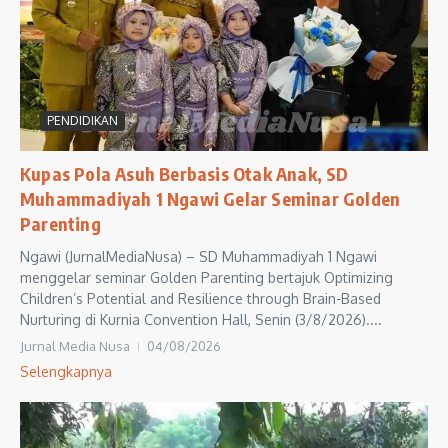
PENDIDIKAN
Kupas Pola Asuh Berbasis Otak Anak, SD
Muhammadiyah 1 Ngawi Gelar Seminar Golden
Parenting
Ngawi (JurnalMediaNusa) – SD Muhammadiyah 1 Ngawi
menggelar seminar Golden Parenting bertajuk Optimizing
Children’s Potential and Resilience through Brain-Based
Nurturing di Kurnia Convention Hall, Senin (3/8/2026)....
Jurnal Media Nusa
04/08/2026
Selengkapnya