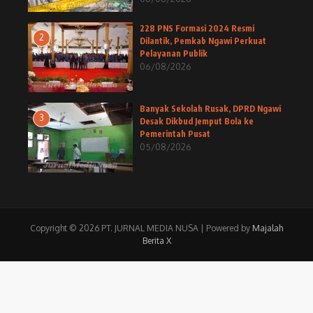
228 PNS Formasi 2024 Resmi
2
Dilantik, Pemkab Ngawi Perkuat
Pelayanan Publik
06/08/2026
Banyak Sekolah Rusak, DPRD Ngawi
3
Desak Dikbud Jemput Bola ke
Pemerintah Pusat
05/08/2026
Copyright © 2026 PT. JURNAL MEDIA NUSA | Powered by
Majalah
Berita X