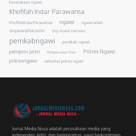
kecelakaan ngawi
Khofifah Indar Parawansa
ngawi
KhofifahIndarParawansa
ngawiramah
onyanwarharsono
Ony Anwar Harsono
pemkabngawi
pemkab ngawi
Polres Ngawi
pemprov jatim
Pemprov Jawa Timur
polresngawi
satlantas polres ngawi
Jurnal Media Nusa adalah perusahaan media yang
independen, kritis, dan berintegritas, yang berkomitmen