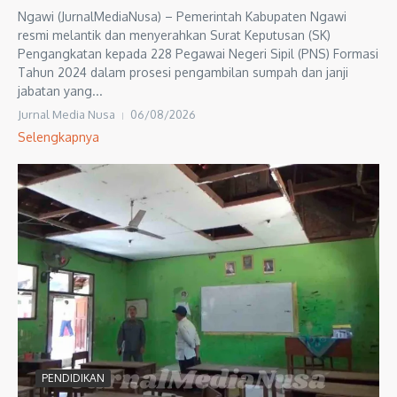
Ngawi (JurnalMediaNusa) – Pemerintah Kabupaten Ngawi
resmi melantik dan menyerahkan Surat Keputusan (SK)
Pengangkatan kepada 228 Pegawai Negeri Sipil (PNS) Formasi
Tahun 2024 dalam prosesi pengambilan sumpah dan janji
jabatan yang...
Jurnal Media Nusa
06/08/2026
Selengkapnya
PENDIDIKAN