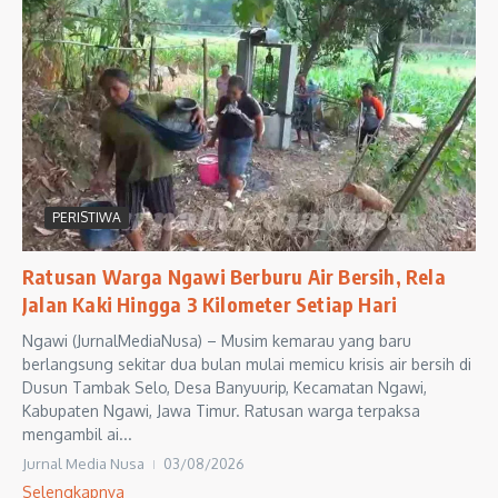
PERISTIWA
Ratusan Warga Ngawi Berburu Air Bersih, Rela
Jalan Kaki Hingga 3 Kilometer Setiap Hari
Ngawi (JurnalMediaNusa) – Musim kemarau yang baru
berlangsung sekitar dua bulan mulai memicu krisis air bersih di
Dusun Tambak Selo, Desa Banyuurip, Kecamatan Ngawi,
Kabupaten Ngawi, Jawa Timur. Ratusan warga terpaksa
mengambil ai...
Jurnal Media Nusa
03/08/2026
Selengkapnya