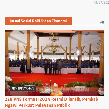
15/07/20
Jurnal Sosial Politik dan Ekonomi
All
PEMERINTAHAN
228 PNS Formasi 2024 Resmi Dilantik, Pemkab
Ngawi Perkuat Pelayanan Publik