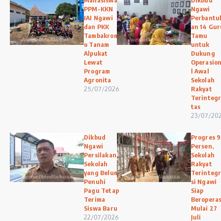
Mahasiswa
Dikbud
PPM-KKN
Ngawi
IAI Ngawi
Perbantu
dan PKK
an 14 Gur
Tambakrom
Tamu
o Tanam
untuk
Alpukat
Dukung
Lewat
Operasio
Program
l Awal
Agronita
Sekolah
25/07/2026
Rakyat
Terintegr
tas
23/07/20
Dikbud
Progres 9
Ngawi
Persen,
Persilakan
Sekolah
Sekolah
Rakyat
yang Belum
Terinteg
Penuhi
si Ngawi
Pagu Tetap
Siap
Terima
Beroperas
Siswa Baru
Mulai 27
22/07/2026
Juli