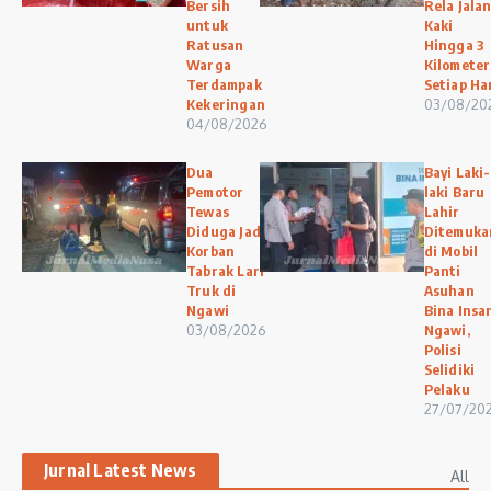
Bersih
Rela Jala
untuk
Kaki
Ratusan
Hingga 3
Warga
Kilometer
Terdampak
Setiap Ha
Kekeringan
03/08/20
04/08/2026
Dua
Bayi Laki-
Pemotor
laki Baru
Tewas
Lahir
Diduga Jadi
Ditemuka
Korban
di Mobil
Tabrak Lari
Panti
Truk di
Asuhan
Ngawi
Bina Insa
03/08/2026
Ngawi,
Polisi
Selidiki
Pelaku
27/07/20
Jurnal Latest News
All