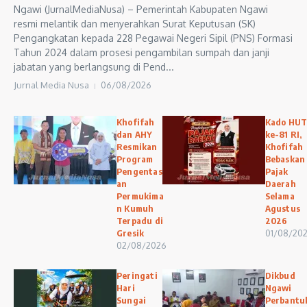
Ngawi (JurnalMediaNusa) – Pemerintah Kabupaten Ngawi
resmi melantik dan menyerahkan Surat Keputusan (SK)
Pengangkatan kepada 228 Pegawai Negeri Sipil (PNS) Formasi
Tahun 2024 dalam prosesi pengambilan sumpah dan janji
jabatan yang berlangsung di Pend...
Jurnal Media Nusa
06/08/2026
Khofifah
Kado HU
dan AHY
ke-81 RI,
Resmikan
Khofifah
Program
Bebaskan
Pengentas
Pajak
an
Daerah
Permukima
Selama
n Kumuh
Agustus
Terpadu di
2026
Gresik
01/08/20
02/08/2026
Peringati
Dikbud
Hari
Ngawi
Sungai
Perbantu