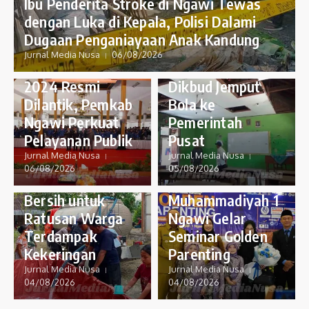
Ibu Penderita Stroke di Ngawi Tewas
PENDIDIKAN
dengan Luka di Kepala, Polisi Dalami
Banyak Sekolah
Dugaan Penganiayaan Anak Kandung
PEMERINTAHAN
Rusak, DPRD
Jurnal Media Nusa
06/08/2026
228 PNS Formasi
Ngawi Desak
2024 Resmi
Dikbud Jemput
Dilantik, Pemkab
Bola ke
Ngawi Perkuat
Pemerintah
PERISTIWA
PENDIDIKAN
Pelayanan Publik
Pusat
BPBD Ngawi
Kupas Pola Asuh
Jurnal Media Nusa
Jurnal Media Nusa
Mulai
Berbasis Otak
06/08/2026
05/08/2026
Distribusikan Air
Anak, SD
Bersih untuk
Muhammadiyah 1
Ratusan Warga
Ngawi Gelar
Terdampak
Seminar Golden
Kekeringan
Parenting
Jurnal Media Nusa
Jurnal Media Nusa
04/08/2026
04/08/2026