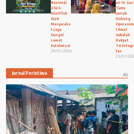
Nasional
an 14 Gur
2026,
Tamu
Khofifah
untuk
Ajak
Dukung
Masyaraka
Operasio
t Jaga
l Awal
Sungai
Sekolah
Lewat
Rakyat
Kolaborasi
Terintegr
29/07/2026
tas
23/07/20
Jurnal Peristiwa
All