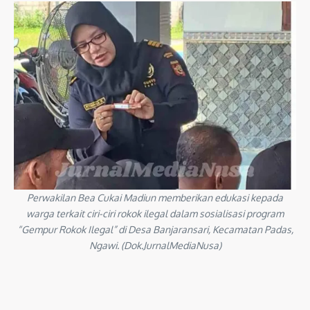
Perwakilan Bea Cukai Madiun memberikan edukasi kepada
warga terkait ciri-ciri rokok ilegal dalam sosialisasi program
“Gempur Rokok Ilegal” di Desa Banjaransari, Kecamatan Padas,
Ngawi. (Dok.JurnalMediaNusa)