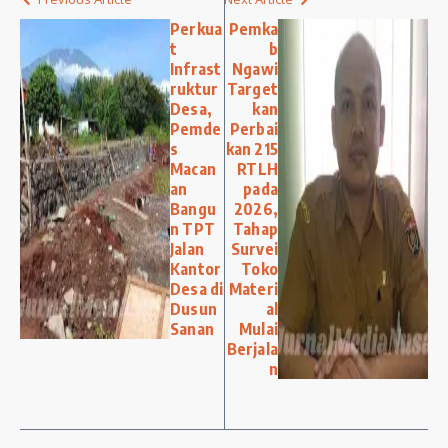
Perkua
Pemka
t
b
Infrast
Ngawi
ruktur
Target
Desa,
kan
Pemde
Perbai
s
kan 215
Macan
RTLH
an
pada
Bangu
2026,
n TPT
Tahap
Jalan
Survei
Kantor
Toko
Desa di
Materi
Dusun
al
Sanan
Mulai
Berjala
n