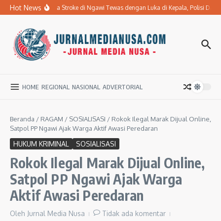
Lewati ke konten
Hot News
Ibu Penderita Stroke di Ngawi Tewas dengan Luka di Kepala, Polisi Dal
HOME
REGIONAL
NASIONAL
ADVERTORIAL
Beranda
/
RAGAM
/
SOSIALISASI
/
Rokok Ilegal Marak Dijual Online,
Satpol PP Ngawi Ajak Warga Aktif Awasi Peredaran
HUKUM KRIMINAL
SOSIALISASI
Rokok Ilegal Marak Dijual Online,
Satpol PP Ngawi Ajak Warga
Aktif Awasi Peredaran
Oleh
Jurnal Media Nusa
Tidak ada komentar