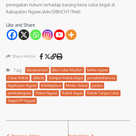
penegakan hukum terhadap barang kena cukai ilegal di
Kabupaten Ngawi.(Adv/DBHCHT/Rek)
Like and Share
Share Article
Tag:
Banjaransari
Bea Cukai Madiun
berita ngawi
Cukai Rokok
dbhcht
Gempur Rokok Ilegal
jurnalmedianusa
Kejaksaan Ngawi
Marketplace
Media Sosial
padas
pemkabngawi
Polres Ngawi
Rokok Ilegal
Rokok Tanpa Cukai
Satpol PP Ngawi
Previous Article
Next Article