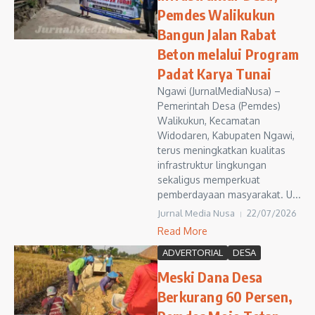
Pemdes Walikukun
Bangun Jalan Rabat
Beton melalui Program
Padat Karya Tunai
Ngawi (JurnalMediaNusa) –
Pemerintah Desa (Pemdes)
Walikukun, Kecamatan
Widodaren, Kabupaten Ngawi,
terus meningkatkan kualitas
infrastruktur lingkungan
sekaligus memperkuat
pemberdayaan masyarakat. U...
Jurnal Media Nusa
22/07/2026
Read More
ADVERTORIAL
DESA
Meski Dana Desa
Berkurang 60 Persen,