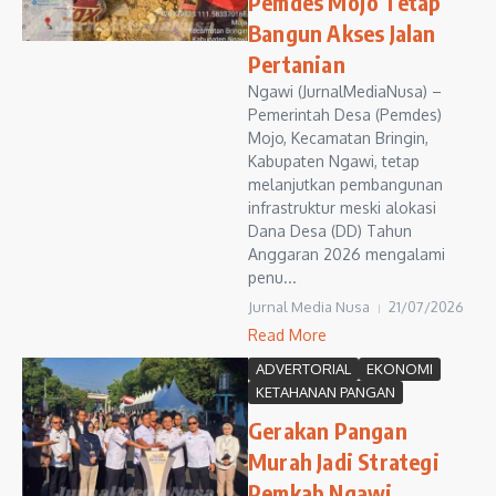
Pemdes Mojo Tetap
Bangun Akses Jalan
Pertanian
Ngawi (JurnalMediaNusa) –
Pemerintah Desa (Pemdes)
Mojo, Kecamatan Bringin,
Kabupaten Ngawi, tetap
melanjutkan pembangunan
infrastruktur meski alokasi
Dana Desa (DD) Tahun
Anggaran 2026 mengalami
penu...
Jurnal Media Nusa
21/07/2026
Read More
ADVERTORIAL
EKONOMI
KETAHANAN PANGAN
Gerakan Pangan
Murah Jadi Strategi
Pemkab Ngawi