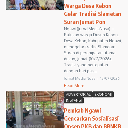
Warga Desa Kebon
Gelar Tradisi Slametan
Suran Jumat Pon
Ngawi (JurnalMediaNusa) –
Ratusan warga Dusun Kebon,
Desa Kebon, Kabupaten Ngawi,
menggelar tradisi Slametan
Suran di perempatan utama
dusun, Jumat (10/7/2026).
Tradisi yang bertepatan
dengan hari pas...
Jurnal Media Nusa
13/07/2026
Read More
ADVERTORIAL
EKONOMI
INSTANSI
Pemkab Ngawi
Gencarkan Sosialisasi
Opsen PKB dan BBNKB