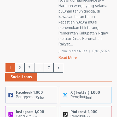
Ngawi (JurnalMediaNusa) –
Harapan warga yang selama
puluhan tahun tinggal di
kawasan hutan tanpa
kepastian hukum mulai
menemukan titik terang.
Pemerintah Kabupaten Ngawi
melalui Dinas Perumahan
Rakyat...
Jurnal Media Nusa
13/05/2026
Read More
1
2
3
...
7
Social Icons
Facebook
1,000
X (Twitter)
1,000
Penggemar
Pengikut
Suka
Ikuti
Instagram
1,000
Pinterest
1,000
Pengikut
Pengikut