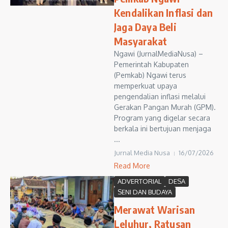
Kendalikan Inflasi dan
Jaga Daya Beli
Masyarakat
Ngawi (JurnalMediaNusa) –
Pemerintah Kabupaten
(Pemkab) Ngawi terus
memperkuat upaya
pengendalian inflasi melalui
Gerakan Pangan Murah (GPM).
Program yang digelar secara
berkala ini bertujuan menjaga
...
Jurnal Media Nusa
16/07/2026
Read More
ADVERTORIAL
DESA
SENI DAN BUDAYA
Merawat Warisan
Leluhur, Ratusan