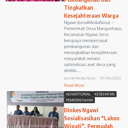
Tingkatkan
Kesejahteraan Warga
Ngawi (JurnalMediaNusa) –
Pemerintah Desa Mangunharjo,
Kecamatan Ngawi, terus
berupaya mempercepat
pembangunan dan
meningkatkan kesejahteraan
masyarakat melalui
optimalisasi aset desa yang
dimiliki....
Jurnal Media Nusa
07/06/2026
Read More
ADVERTORIAL
KESEHATAN
PEMERINTAHAN
Dinkes Ngawi
Sosialisasikan “Lakon
Wigati”, Permudah