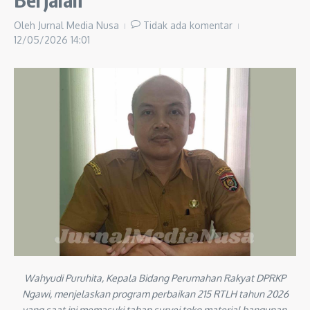
Oleh
Jurnal Media Nusa
Tidak ada komentar
12/05/2026
14:01
Wahyudi Puruhita, Kepala Bidang Perumahan Rakyat DPRKP
Ngawi, menjelaskan program perbaikan 215 RTLH tahun 2026
yang saat ini memasuki tahap survei toko material bangunan.