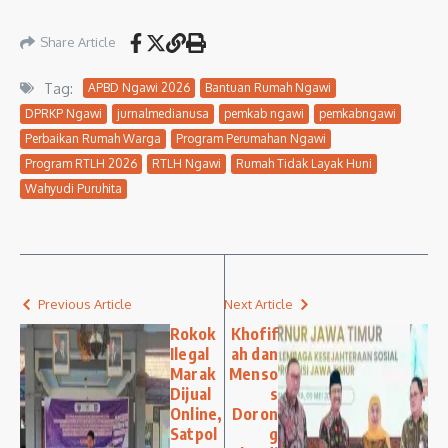
Share Article
Tag:
APBD Ngawi 2026
Bantuan Rumah Ngawi
DPRKP Ngawi
jurnalmedianusa
pemkab ngawi
pemkabngawi
Perbaikan Rumah Warga
Program Perumahan Ngawi
Program RTLH 2026
RTLH Ngawi
Rumah Tidak Layak Huni
Wahyudi Puruhita
Previous Article
Next Article
Rokok
Khofif
Ilegal
ah dan
Marak
Menso
Dijual
s
Online,
Doron
Satpol
g