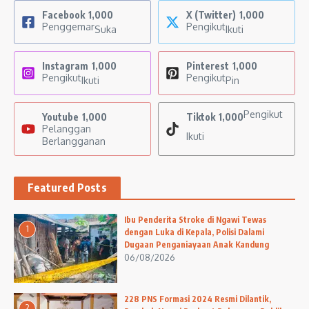
Facebook
1,000
X (Twitter)
1,000
Penggemar
Pengikut
Suka
Ikuti
Instagram
1,000
Pinterest
1,000
Pengikut
Pengikut
Ikuti
Pin
Pengikut
Youtube
1,000
Tiktok
1,000
Pelanggan
Ikuti
Berlangganan
Featured Posts
Ibu Penderita Stroke di Ngawi Tewas
1
dengan Luka di Kepala, Polisi Dalami
Dugaan Penganiayaan Anak Kandung
06/08/2026
228 PNS Formasi 2024 Resmi Dilantik,
2