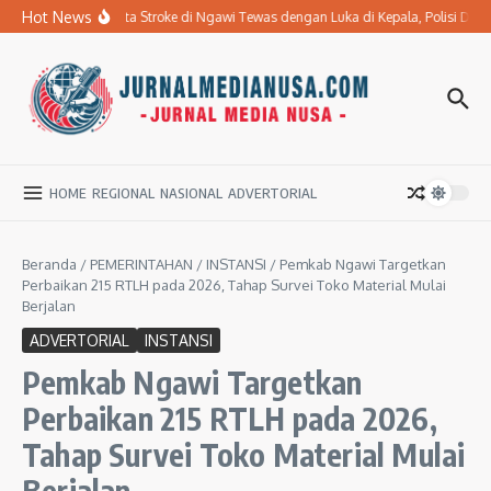
Lewati ke konten
Hot News
Ibu Penderita Stroke di Ngawi Tewas dengan Luka di Kepala, Polisi Da
HOME
REGIONAL
NASIONAL
ADVERTORIAL
Beranda
/
PEMERINTAHAN
/
INSTANSI
/
Pemkab Ngawi Targetkan
Perbaikan 215 RTLH pada 2026, Tahap Survei Toko Material Mulai
Berjalan
ADVERTORIAL
INSTANSI
Pemkab Ngawi Targetkan
Perbaikan 215 RTLH pada 2026,
Tahap Survei Toko Material Mulai
Berjalan