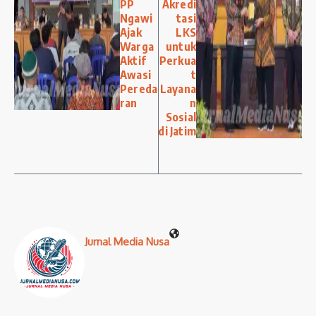
PP
Akredi
Ngawi
tasi
Ajak
LKS
Warga
untuk
Aktif
Perkua
Awasi
t
Pereda
Layana
ran
n
Sosial
di Jatim
Jurnal Media Nusa