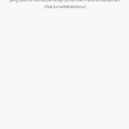
(Dok.JurnalMediaNusa)