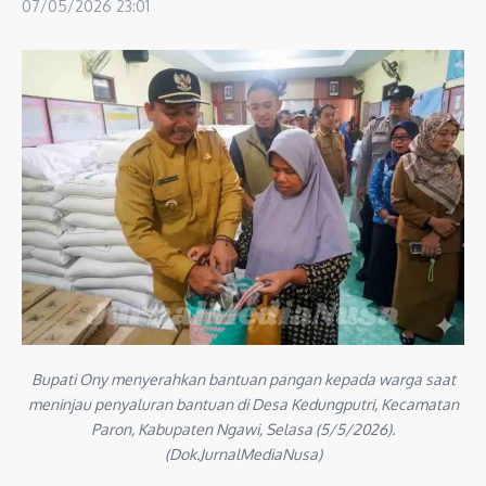
07/05/2026
23:01
Bupati Ony menyerahkan bantuan pangan kepada warga saat
meninjau penyaluran bantuan di Desa Kedungputri, Kecamatan
Paron, Kabupaten Ngawi, Selasa (5/5/2026).
(Dok.JurnalMediaNusa)