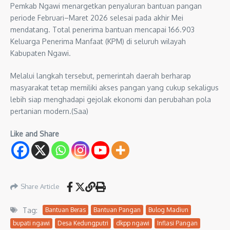
Pemkab Ngawi menargetkan penyaluran bantuan pangan
periode Februari–Maret 2026 selesai pada akhir Mei
mendatang. Total penerima bantuan mencapai 166.903
Keluarga Penerima Manfaat (KPM) di seluruh wilayah
Kabupaten Ngawi.
Melalui langkah tersebut, pemerintah daerah berharap
masyarakat tetap memiliki akses pangan yang cukup sekaligus
lebih siap menghadapi gejolak ekonomi dan perubahan pola
pertanian modern.(Saa)
Like and Share
Share Article
Tag:
Bantuan Beras
Bantuan Pangan
Bulog Madiun
bupati ngawi
Desa Kedungputri
dkpp ngawi
Inflasi Pangan