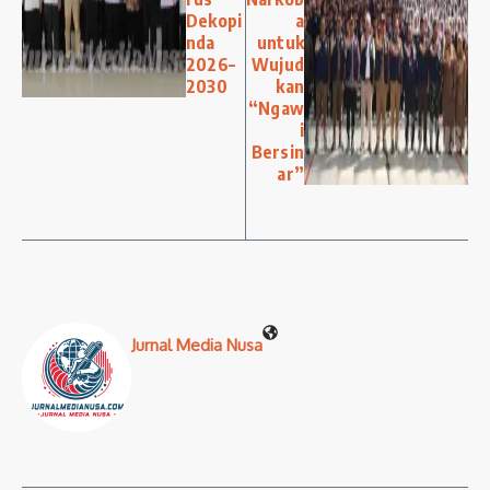
Dekopi
a
nda
untuk
2026–
Wujud
2030
kan
“Ngaw
i
Bersin
ar”
Jurnal Media Nusa