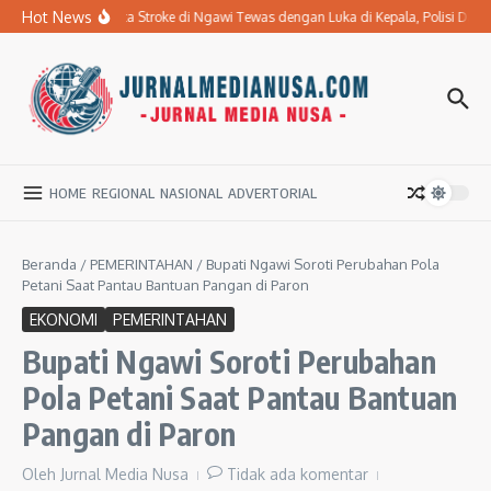
Lewati ke konten
Hot News
Ibu Penderita Stroke di Ngawi Tewas dengan Luka di Kepala, Polisi Da
HOME
REGIONAL
NASIONAL
ADVERTORIAL
Beranda
/
PEMERINTAHAN
/
Bupati Ngawi Soroti Perubahan Pola
Petani Saat Pantau Bantuan Pangan di Paron
EKONOMI
PEMERINTAHAN
Bupati Ngawi Soroti Perubahan
Pola Petani Saat Pantau Bantuan
Pangan di Paron
Oleh
Jurnal Media Nusa
Tidak ada komentar