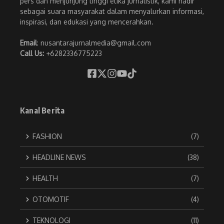
pers dan menjunjung tinggi etika jurnalistik, kami hadir
sebagai suara masyarakat dalam menyalurkan informasi,
inspirasi, dan edukasi yang mencerahkan.
Email
: nusantarajurnalmedia@gmail.com
Call Us:
+6282336775223
Kanal Berita
FASHION
(7)
HEADLINE NEWS
(38)
HEALTH
(7)
OTOMOTIF
(4)
TEKNOLOGI
(11)