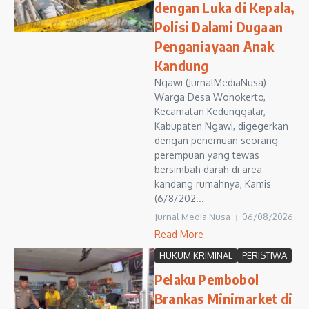
dengan Luka di Kepala,
Polisi Dalami Dugaan
Penganiayaan Anak
Kandung
Ngawi (JurnalMediaNusa) –
Warga Desa Wonokerto,
Kecamatan Kedunggalar,
Kabupaten Ngawi, digegerkan
dengan penemuan seorang
perempuan yang tewas
bersimbah darah di area
kandang rumahnya, Kamis
(6/8/202...
Jurnal Media Nusa
06/08/2026
Read More
HUKUM KRIMINAL
PERISTIWA
Pelaku Pembobol
Brankas Minimarket di