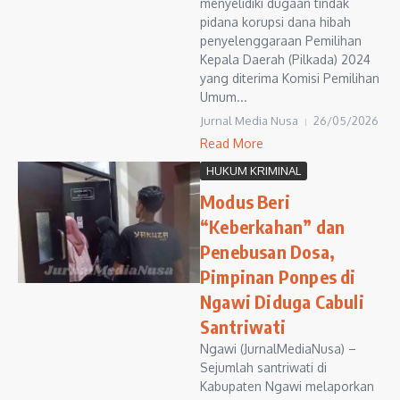
menyelidiki dugaan tindak
pidana korupsi dana hibah
penyelenggaraan Pemilihan
Kepala Daerah (Pilkada) 2024
yang diterima Komisi Pemilihan
Umum...
Jurnal Media Nusa
26/05/2026
Read More
HUKUM KRIMINAL
Modus Beri
“Keberkahan” dan
Penebusan Dosa,
Pimpinan Ponpes di
Ngawi Diduga Cabuli
Santriwati
Ngawi (JurnalMediaNusa) –
Sejumlah santriwati di
Kabupaten Ngawi melaporkan