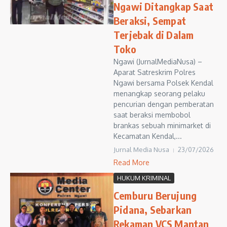
Ngawi Ditangkap Saat
Beraksi, Sempat
Terjebak di Dalam
Toko
Ngawi (JurnalMediaNusa) –
Aparat Satreskrim Polres
Ngawi bersama Polsek Kendal
menangkap seorang pelaku
pencurian dengan pemberatan
saat beraksi membobol
brankas sebuah minimarket di
Kecamatan Kendal,...
Jurnal Media Nusa
23/07/2026
Read More
HUKUM KRIMINAL
Cemburu Berujung
Pidana, Sebarkan
Rekaman VCS Mantan