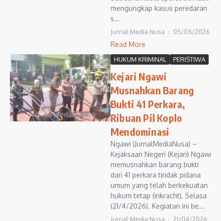
mengungkap kasus peredaran
s...
Jurnal Media Nusa
05/05/2026
Read More
HUKUM KRIMINAL
PERISTIWA
Kejari Ngawi
Musnahkan Barang
Bukti 41 Perkara,
Ribuan Pil Koplo
Mendominasi
Ngawi (JurnalMediaNusa) –
Kejaksaan Negeri (Kejari) Ngawi
memusnahkan barang bukti
dari 41 perkara tindak pidana
umum yang telah berkekuatan
hukum tetap (inkracht), Selasa
(21/4/2026). Kegiatan ini be...
Jurnal Media Nusa
21/04/2026