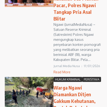
Pacar, Polres Ngawi
Tangkap Pria Asal
Blitar
Ngawi (JurnalMediaNusa) –
Satuan Reserse Kriminal
(Satreskrim) Polres Ngawi
mengungkap kasus
penyebaran konten pornografi
yang melibatkan seorang pria
berinisial ABF (18), warga
Kabupaten Blitar. Pela...
Jurnal Media Nusa
17/07/2026
Read More
HUKUM KRIMINAL
PERISTIWA
Warga Ngawi
Diamankan Ditjen
Gakkum Kehutanan,