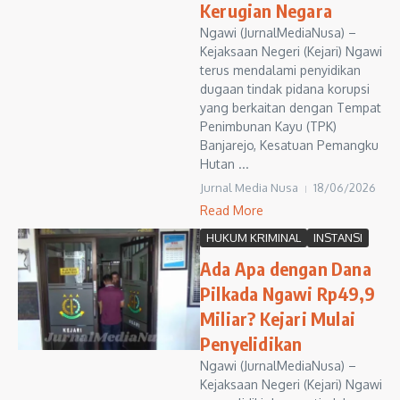
Kerugian Negara
Ngawi (JurnalMediaNusa) –
Kejaksaan Negeri (Kejari) Ngawi
terus mendalami penyidikan
dugaan tindak pidana korupsi
yang berkaitan dengan Tempat
Penimbunan Kayu (TPK)
Banjarejo, Kesatuan Pemangku
Hutan ...
Jurnal Media Nusa
18/06/2026
Read More
HUKUM KRIMINAL
INSTANSI
Ada Apa dengan Dana
Pilkada Ngawi Rp49,9
Miliar? Kejari Mulai
Penyelidikan
Ngawi (JurnalMediaNusa) –
Kejaksaan Negeri (Kejari) Ngawi