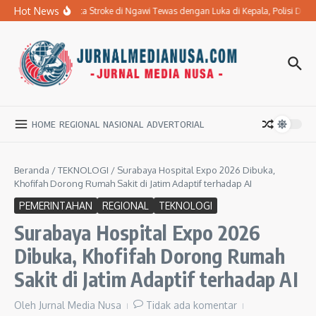
Lewati ke konten
Hot News
Ibu Penderita Stroke di Ngawi Tewas dengan Luka di Kepala, Polisi Da
HOME
REGIONAL
NASIONAL
ADVERTORIAL
Beranda
/
TEKNOLOGI
/
Surabaya Hospital Expo 2026 Dibuka,
Khofifah Dorong Rumah Sakit di Jatim Adaptif terhadap AI
PEMERINTAHAN
REGIONAL
TEKNOLOGI
Surabaya Hospital Expo 2026
Dibuka, Khofifah Dorong Rumah
Sakit di Jatim Adaptif terhadap AI
Oleh
Jurnal Media Nusa
Tidak ada komentar