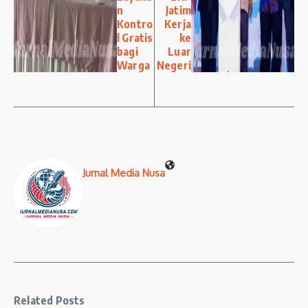
n
Jatim
Kontro
Kerja
l Gratis
ke
bagi
Luar
Warga
Negeri
Jurnal Media Nusa
Related Posts