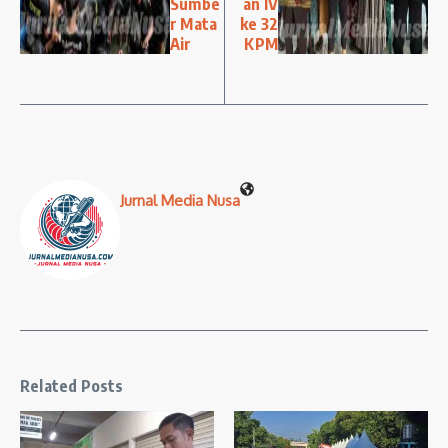
Sumbe
an IV
r Mata
ke 32
Air
KPM
Jurnal Media Nusa
Related Posts