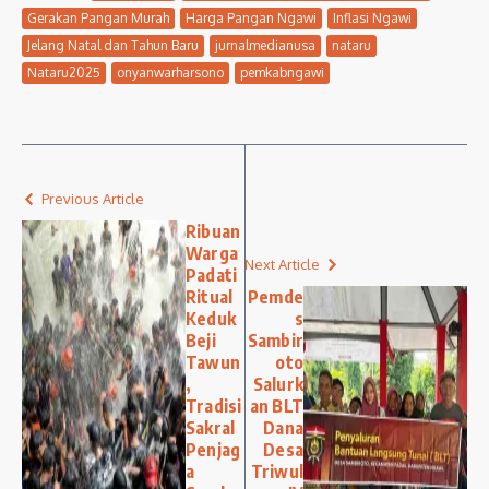
Gerakan Pangan Murah
Harga Pangan Ngawi
Inflasi Ngawi
Jelang Natal dan Tahun Baru
jurnalmedianusa
nataru
Nataru2025
onyanwarharsono
pemkabngawi
Previous Article
Ribuan
Warga
Next Article
Padati
Ritual
Pemde
Keduk
s
Beji
Sambir
Tawun
oto
,
Salurk
Tradisi
an BLT
Sakral
Dana
Penjag
Desa
a
Triwul