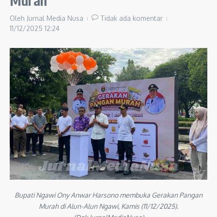
Murah
Oleh
Jurnal Media Nusa
Tidak ada komentar
11/12/2025
12:24
Bupati Ngawi Ony Anwar Harsono membuka Gerakan Pangan
Murah di Alun-Alun Ngawi, Kamis (11/12/2025).