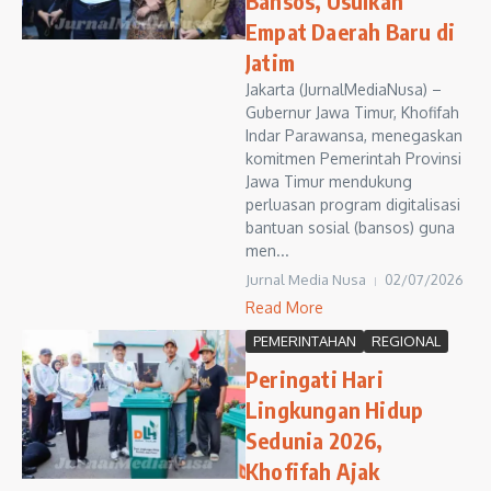
Bansos, Usulkan
Empat Daerah Baru di
Jatim
Jakarta (JurnalMediaNusa) –
Gubernur Jawa Timur, Khofifah
Indar Parawansa, menegaskan
komitmen Pemerintah Provinsi
Jawa Timur mendukung
perluasan program digitalisasi
bantuan sosial (bansos) guna
men...
Jurnal Media Nusa
02/07/2026
Read More
PEMERINTAHAN
REGIONAL
Peringati Hari
Lingkungan Hidup
Sedunia 2026,
Khofifah Ajak