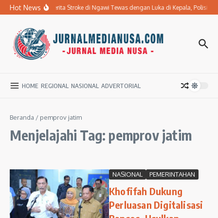
Lewati ke konten
Hot News
Ibu Penderita Stroke di Ngawi Tewas dengan Luka di Kepala, Polisi 
HOME
REGIONAL
NASIONAL
ADVERTORIAL
Beranda
/
pemprov jatim
Menjelajahi Tag: pemprov jatim
NASIONAL
PEMERINTAHAN
Khofifah Dukung
Perluasan Digitalisasi