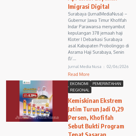
Imigrasi Digital
Surabaya (JurnalMediaNusa) –
Gubernur Jawa Timur Khofifah
Indar Parawansa menyambut
kepulangan 378 jemaah haji
Kloter I Debarkasi Surabaya
asal Kabupaten Probolinggo di
Asrama Haji Surabaya, Senin
(1/...
Jurnal Media Nusa
02/06/2026
Read More
EKONOMI
PEMERINTAHAN
REGIONAL
Kemiskinan Ekstrem
Jatim Turun Jadi 0,29
Persen, Khofifah
Sebut Bukti Program
Tepat Sasaran