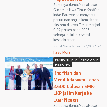
Surabaya (JurnalMediaNusa) –
Gubernur Jawa Timur Khofifah
Indar Parawansa menyebut
penurunan angka kemiskinan
ekstrem di Jawa Timur menjadi
0,29 persen pada 2025
sebagai bukti intervensi
kesejahteraan...
Jurnal Media Nusa
26/05/2026
Read More
PEMERINTAHAN
PENDIDIKAN
REGIONAL
Khofifah dan
Mendikdasmen Lepas
3.600 Lulusan SMK-
LKP Jatim Kerja ke
Luar Negeri
Surabaya (JurnalMediaNusa) –