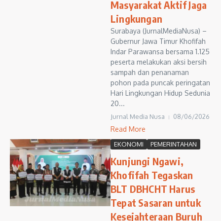
Masyarakat Aktif Jaga
Lingkungan
Surabaya (JurnalMediaNusa) –
Gubernur Jawa Timur Khofifah
Indar Parawansa bersama 1.125
peserta melakukan aksi bersih
sampah dan penanaman
pohon pada puncak peringatan
Hari Lingkungan Hidup Sedunia
20...
Jurnal Media Nusa
08/06/2026
Read More
EKONOMI
PEMERINTAHAN
Kunjungi Ngawi,
Khofifah Tegaskan
BLT DBHCHT Harus
Tepat Sasaran untuk
Kesejahteraan Buruh