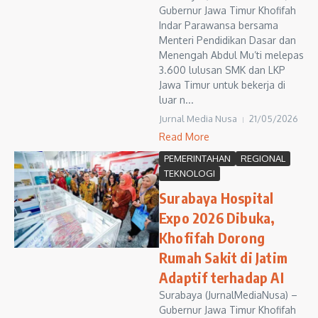
Gubernur Jawa Timur Khofifah
Indar Parawansa bersama
Menteri Pendidikan Dasar dan
Menengah Abdul Mu’ti melepas
3.600 lulusan SMK dan LKP
Jawa Timur untuk bekerja di
luar n...
Jurnal Media Nusa
21/05/2026
Read More
PEMERINTAHAN
REGIONAL
TEKNOLOGI
Surabaya Hospital
Expo 2026 Dibuka,
Khofifah Dorong
Rumah Sakit di Jatim
Adaptif terhadap AI
Surabaya (JurnalMediaNusa) –
Gubernur Jawa Timur Khofifah