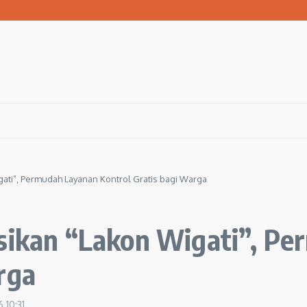
 Bola ke Pemerintah Pusat
san Warga Terdampak Kekeringan
1 Ngawi Gelar Seminar Golden Parenting
gati”, Permudah Layanan Kontrol Gratis bagi Warga
asikan “Lakon Wigati”, P
rga
26
10:31