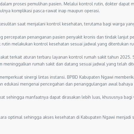
 dalam proses pemulihan pasien. Melalui kontrol rutin, dokter dapa
lnya komplikasi pasca-rawat inap maupun operasi.
sulitan saat menjalani kontrol kesehatan, terutama bagi warga yang 
g percepatan penanganan pasien penyakit kronis dan tindak lanjut pem
utin melakukan kontrol kesehatan sesuai jadwal yang ditentukan ru
kat terkait aturan terbaru layanan kontrol rumah sakit tahun 2025. 
um meninggalkan rumah sakit dan datang sesuai jadwal yang telah dit
 memperkuat sinergi lintas instansi. BPBD Kabupaten Ngawi memberika
n edukasi mengenai pencegahan dan penanggulangan awal bahaya 
kat sehingga manfaatnya dapat dirasakan lebih luas, khususnya bag
cara optimal sehingga akses kesehatan di Kabupaten Ngawi menjadi