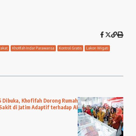
rakat
Khofifah Indar Parawansa
Kontrol Gratis
Lakon Wigati
6 Dibuka, Khofifah Dorong Rumah
Sakit di Jatim Adaptif terhadap AI