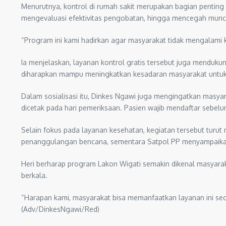
Menurutnya, kontrol di rumah sakit merupakan bagian penting
mengevaluasi efektivitas pengobatan, hingga mencegah muncu
“Program ini kami hadirkan agar masyarakat tidak mengalami ke
Ia menjelaskan, layanan kontrol gratis tersebut juga mendukun
diharapkan mampu meningkatkan kesadaran masyarakat untuk r
Dalam sosialisasi itu, Dinkes Ngawi juga mengingatkan masyara
dicetak pada hari pemeriksaan. Pasien wajib mendaftar sebel
Selain fokus pada layanan kesehatan, kegiatan tersebut turut
penanggulangan bencana, sementara Satpol PP menyampaika
Heri berharap program Lakon Wigati semakin dikenal masyara
berkala.
“Harapan kami, masyarakat bisa memanfaatkan layanan ini se
(Adv/DinkesNgawi/Red)