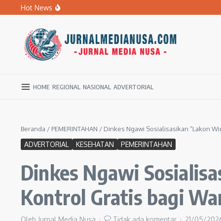
Lewati ke konten
Hot News
Banyak Sekolah Rusak, DPRD Ngawi Desak Dikbud Jemput
BPBD Ngawi Mulai Distribusikan Air Bersih untuk Ratu
Kupas Pola Asuh Berbasis Otak Anak, SD Muhammadiyah 
HOME
REGIONAL
NASIONAL
ADVERTORIAL
Beranda
/
PEMERINTAHAN
/
Dinkes Ngawi Sosialisasikan “Lakon Wi
ADVERTORIAL
KESEHATAN
PEMERINTAHAN
Dinkes Ngawi Sosialis
Kontrol Gratis bagi Wa
Oleh
Jurnal Media Nusa
Tidak ada komentar
21/05/20