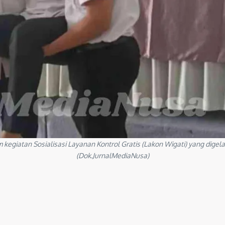
 kegiatan Sosialisasi Layanan Kontrol Gratis (Lakon Wigati) yang dige
(Dok.JurnalMediaNusa)