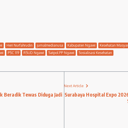
wi
Heri Nurfahrudin
jurnalmedianusa
Kabupaten Ngawi
Kesehatan Masya
wi
PSC 119
RSUD Ngawi
Satpol PP Ngawi
Sosialisasi Kesehatan
Next Article
ak Beradik Tewas Diduga Jadi
Surabaya Hospital Expo 202