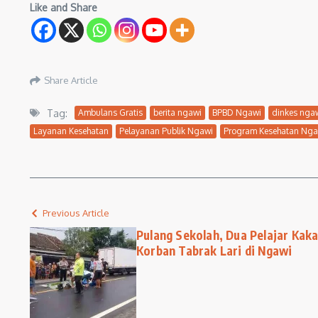
Like and Share
Share Article
Tag:
Ambulans Gratis
berita ngawi
BPBD Ngawi
dinkes nga
Layanan Kesehatan
Pelayanan Publik Ngawi
Program Kesehatan Nga
Previous Article
Pulang Sekolah, Dua Pelajar Kak
Korban Tabrak Lari di Ngawi