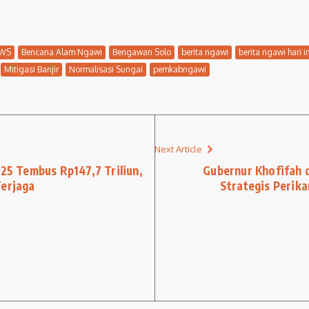
WS
Bencana Alam Ngawi
Bengawan Solo
berita ngawi
berita ngawi hari in
Mitigasi Banjir
Normalisasi Sungai
pemkabngawi
Next Article
025 Tembus Rp147,7 Triliun,
Gubernur Khofifah 
Terjaga
Strategis Perik