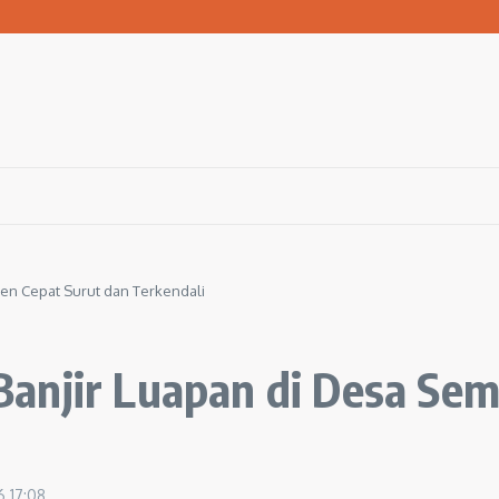
san Warga Terdampak Kekeringan
1 Ngawi Gelar Seminar Golden Parenting
 Hingga 3 Kilometer Setiap Hari
en Cepat Surut dan Terkendali
anjir Luapan di Desa Sem
26
17:08