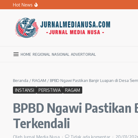
Lewati ke konten
Hot News
BPBD Ngawi Mulai Distribusikan Air Bersih untuk Ratu
Kupas Pola Asuh Berbasis Otak Anak, SD Muhammadiyah 
Ratusan Warga Ngawi Berburu Air Bersih, Rela Jalan Kaki
HOME
REGIONAL
NASIONAL
ADVERTORIAL
Beranda
/
RAGAM
/
BPBD Ngawi Pastikan Banjir Luapan di Desa Sem
INSTANSI
PERISTIWA
RAGAM
BPBD Ngawi Pastikan B
Terkendali
Oleh
Jurnal Media Nusa
Tidak ada komentar
20/01/20