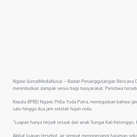
Ngawi (JurnalMediaNusa) – Badan Penanggulangan Bencana Dae
menimbulkan dampak serius bagi masyarakat. Peristiwa tersebut
Kepala BPBD Ngawi, Prilla Yuda Putra, menegaskan bahwa gena
satu hingga dua jam setelah hujan reda.
“Luapan hanya terjadi sesaat dari anak Sungai Kali Ketonggo. 
Akibat luapan tersebut, air sempat menggenangi halaman seko