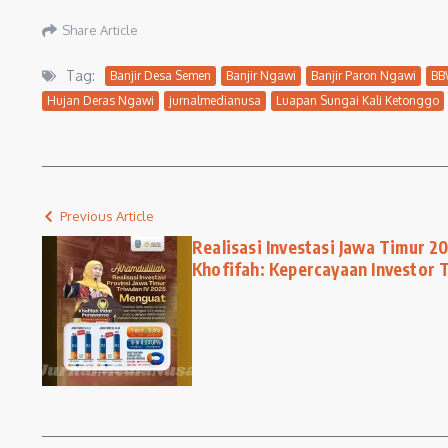
Share Article
Tag:
Banjir Desa Semen
Banjir Ngawi
Banjir Paron Ngawi
BB
Hujan Deras Ngawi
jurnalmedianusa
Luapan Sungai Kali Ketonggo
Previous Article
Realisasi Investasi Jawa Timur 2
Khofifah: Kepercayaan Investor 