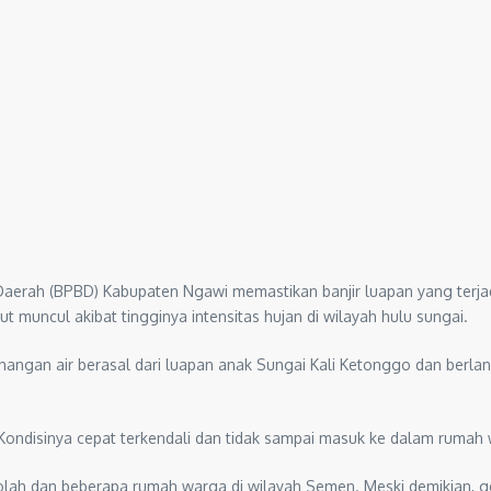
rah (BPBD) Kabupaten Ngawi memastikan banjir luapan yang terjadi
 muncul akibat tingginya intensitas hujan di wilayah hulu sungai.
ngan air berasal dari luapan anak Sungai Kali Ketonggo dan berlang
Kondisinya cepat terkendali dan tidak sampai masuk ke dalam rumah wa
lah dan beberapa rumah warga di wilayah Semen. Meski demikian, ge