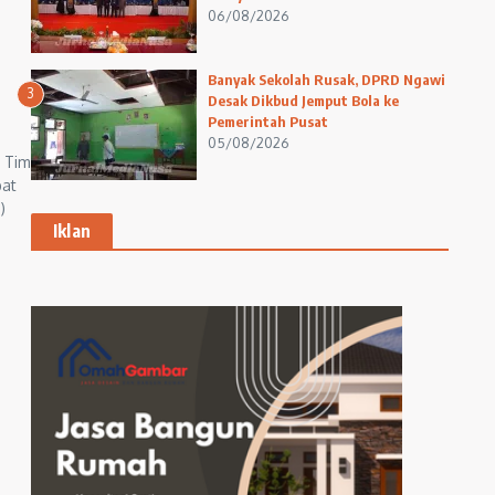
06/08/2026
Banyak Sekolah Rusak, DPRD Ngawi
3
Desak Dikbud Jemput Bola ke
Pemerintah Pusat
05/08/2026
i Tim
pat
)
Iklan