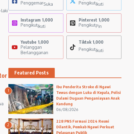
Penggemar
Pengikut
Suka
Ikuti
laki
Instagram
1,000
Pinterest
1,000
Pengikut
Pengikut
Ikuti
Pin
Youtube
1,000
Tiktok
1,000
Pelanggan
Pengikut
Ikuti
Berlangganan
Featured Posts
tor
Ibu Penderita Stroke di Ngawi
1
Tewas dengan Luka di Kepala, Polisi
Dalami Dugaan Penganiayaan Anak
wa
Kandung
06/08/2026
228 PNS Formasi 2024 Resmi
2
Dilantik, Pemkab Ngawi Perkuat
Pelayanan Publik