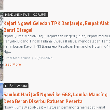
HEADLINE NEWS
KORUPSI
Kejari Ngawi Geledah TPK Banjarejo, Empat Alat
Berat Disegel
Ngawi (JurnalMediaNusa) – Kejaksaan Negeri (Kejari) Ngawi melalu
Penyidik Bidang Tindak Pidana Khusus (Pidsus) menggeledah Tem
Penimbunan Kayu (TPK) Banjarejo, Kesatuan Pemangku Hutan (KPH
Ng...
Jurnal Media Nusa
25/05/2026
Read More
DESA
Wisata
Sambut Hari Jadi Ngawi ke-668, Lomba Mancing
Desa Beran Diserbu Ratusan Peserta
Ngawi (JurnalMediaNusa) – Ratusan pemancing memadati kanal