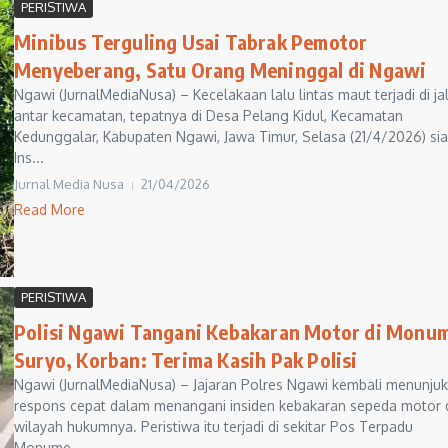
PERISTIWA
Minibus Terguling Usai Tabrak Pemotor
Menyeberang, Satu Orang Meninggal di Ngawi
Ngawi (JurnalMediaNusa) – Kecelakaan lalu lintas maut terjadi di ja
antar kecamatan, tepatnya di Desa Pelang Kidul, Kecamatan
Kedunggalar, Kabupaten Ngawi, Jawa Timur, Selasa (21/4/2026) si
Ins...
Jurnal Media Nusa
21/04/2026
Read More
PERISTIWA
Polisi Ngawi Tangani Kebakaran Motor di Monu
Suryo, Korban: Terima Kasih Pak Polisi
Ngawi (JurnalMediaNusa) – Jajaran Polres Ngawi kembali menunju
respons cepat dalam menangani insiden kebakaran sepeda motor 
wilayah hukumnya. Peristiwa itu terjadi di sekitar Pos Terpadu
Monume...