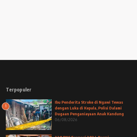
Terpopuler
Ibu Penderita Stroke di Ngawi Tewas
1
dengan Luka di Kepala, Polisi Dalami
Dugaan Penganiayaan Anak Kandung
06/08/2026