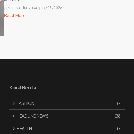
Jurnal Media Nusa
17/03/2026
Read More
Kanal Berita
FASHION
(7)
HEADLINE NEWS
(38)
HEALTH
(7)