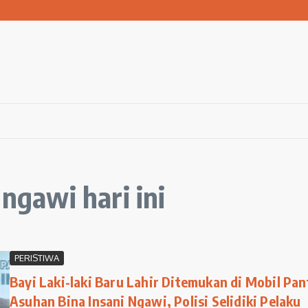
san Warga Terdampak Kekeringan
1 Ngawi Gelar Seminar Golden Parenting
 Hingga 3 Kilometer Setiap Hari
 ngawi hari ini
PERISTIWA
Bayi Laki-laki Baru Lahir Ditemukan di Mobil Pan
Asuhan Bina Insani Ngawi, Polisi Selidiki Pelaku