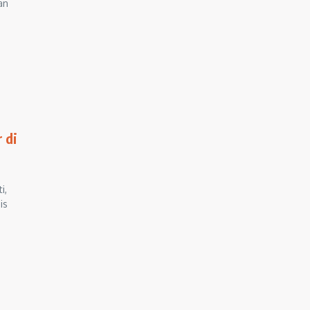
an
 di
i,
is