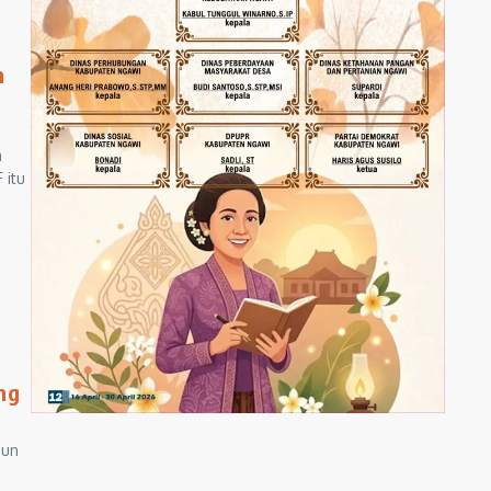
n
n
 itu
ng
jun
s