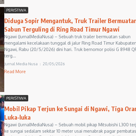
PERISTIWA
Diduga Sopir Mengantuk, Truk Trailer Bermuata
Sabun Terguling di Ring Road Timur Ngawi
Ngawi (JurnalMediaNusa) – Sebuah truk trailer bermuatan sabun
mengalami kecelakaan tunggal di jalur Ring Road Timur Kabupate
Ngawi, Rabu (20/5/2026) dini hari. Truk bernomor polisi G 8948 QF
terg...
Jurnal Media Nusa
20/05/2026
Read More
PERISTIWA
Mobil Pikap Terjun ke Sungai di Ngawi, Tiga Ora
Luka-luka
Ngawi (JurnalMediaNusa) – Sebuah mobil pikap Mitsubishi L300 ter
ke sungai sedalam sekitar 10 meter usai menabrak pagar pembata