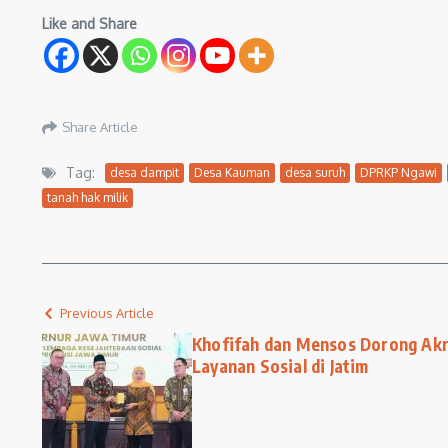
Like and Share
Share Article
Tag:
desa dampit
Desa Kauman
desa suruh
DPRKP Ngawi
tanah hak milik
Previous Article
Khofifah dan Mensos Dorong Akr
Layanan Sosial di Jatim