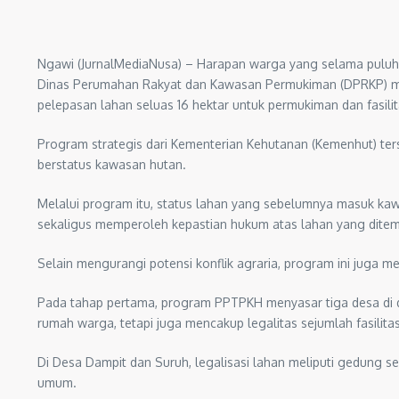
Ngawi (JurnalMediaNusa) – Harapan warga yang selama puluha
Dinas Perumahan Rakyat dan Kawasan Permukiman (DPRKP) m
pelepasan lahan seluas 16 hektar untuk permukiman dan fasil
Program strategis dari Kementerian Kehutanan (Kemenhut) ter
berstatus kawasan hutan.
Melalui program itu, status lahan yang sebelumnya masuk kawa
sekaligus memperoleh kepastian hukum atas lahan yang ditem
Selain mengurangi potensi konflik agraria, program ini juga
Pada tahap pertama, program PPTPKH menyasar tiga desa di d
rumah warga, tetapi juga mencakup legalitas sejumlah fasilita
Di Desa Dampit dan Suruh, legalisasi lahan meliputi gedung
umum.