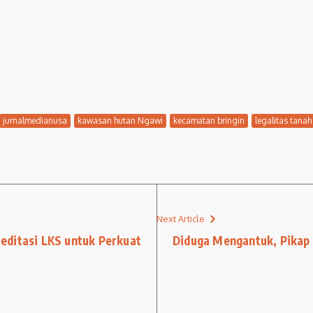
jurnalmedianusa
kawasan hutan Ngawi
kecamatan bringin
legalitas tanah
Next Article
editasi LKS untuk Perkuat
Diduga Mengantuk, Pikap 