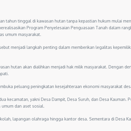
n tahun tinggal di kawasan hutan tanpa kepastian hukum mulai men
erealisasikan Program Penyelesaian Penguasaan Tanah dalam rang
itas umum masyarakat.
sebut menjadi langkah penting dalam memberikan legalitas kepemili
san hutan akan dialihkan menjadi hak milik masyarakat. Dengan demi
pati.
 membuka peluang peningkatan kesejahteraan ekonomi masyarakat desa 
ua kecamatan, yakni Desa Dampit, Desa Suruh, dan Desa Kauman. Pe
s umum dan aset sosial.
 sekolah, lapangan olahraga hingga kantor desa. Sementara di Desa 