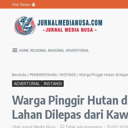
Lewati ke konten
Hot News
Banyak Sekolah Rusak, DPRD Ngawi Desak Dikbud Jemput
BPBD Ngawi Mulai Distribusikan Air Bersih untuk Ratu
Kupas Pola Asuh Berbasis Otak Anak, SD Muhammadiyah 
HOME
REGIONAL
NASIONAL
ADVERTORIAL
Beranda
/
PEMERINTAHAN
/
INSTANSI
/
Warga Pinggir Hutan di Ngaw
ADVERTORIAL
INSTANSI
Warga Pinggir Hutan di
Lahan Dilepas dari Ka
Oleh
Jurnal Media Nusa
Tidak ada komentar
13/05/202