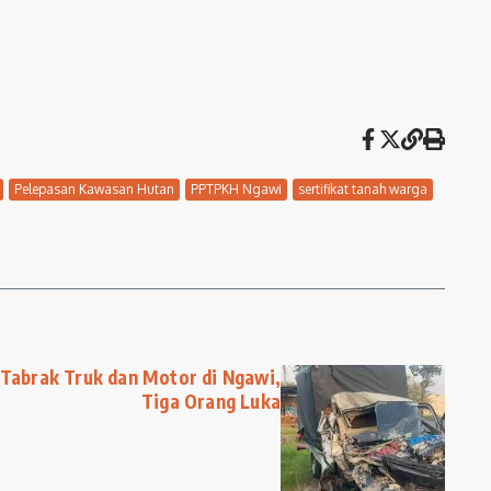
Pelepasan Kawasan Hutan
PPTPKH Ngawi
sertifikat tanah warga
Tabrak Truk dan Motor di Ngawi,
Tiga Orang Luka