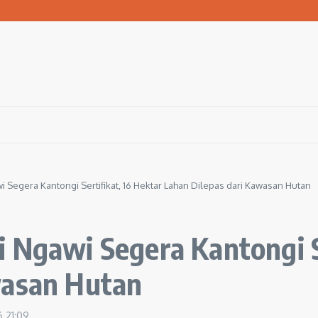
 Bola ke Pemerintah Pusat
san Warga Terdampak Kekeringan
1 Ngawi Gelar Seminar Golden Parenting
i Segera Kantongi Sertifikat, 16 Hektar Lahan Dilepas dari Kawasan Hutan
 Ngawi Segera Kantongi S
wasan Hutan
6
21:09