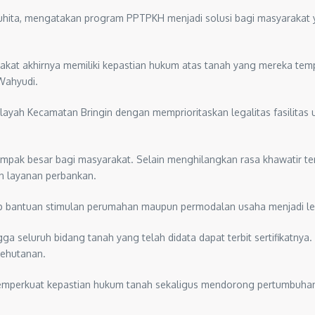
ita, mengatakan program PPTPKH menjadi solusi bagi masyarakat y
rakat akhirnya memiliki kepastian hukum atas tanah yang mereka tempa
Wahyudi.
ayah Kecamatan Bringin dengan memprioritaskan legalitas fasilitas 
mpak besar bagi masyarakat. Selain menghilangkan rasa khawatir te
n layanan perbankan.
ap bantuan stimulan perumahan maupun permodalan usaha menjadi leb
 seluruh bidang tanah yang telah didata dapat terbit sertifikatnya. 
Kehutanan.
mperkuat kepastian hukum tanah sekaligus mendorong pertumbuhan