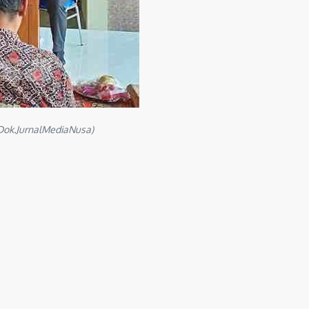
(Dok.JurnalMediaNusa)