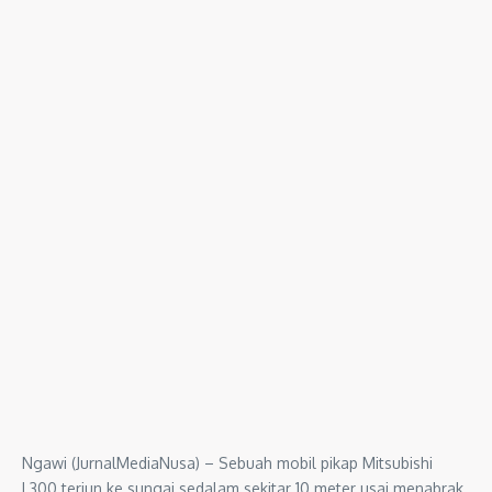
Ngawi (JurnalMediaNusa) – Sebuah mobil pikap Mitsubishi
L300 terjun ke sungai sedalam sekitar 10 meter usai menabrak