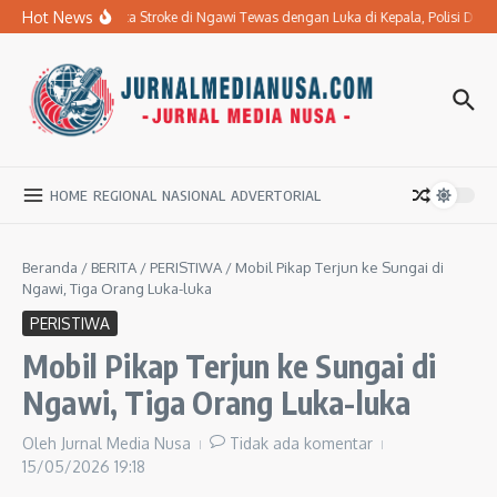
Lewati ke konten
Hot News
Ibu Penderita Stroke di Ngawi Tewas dengan Luka di Kepala, Polisi Da
HOME
REGIONAL
NASIONAL
ADVERTORIAL
Beranda
/
BERITA
/
PERISTIWA
/
Mobil Pikap Terjun ke Sungai di
Ngawi, Tiga Orang Luka-luka
PERISTIWA
Mobil Pikap Terjun ke Sungai di
Ngawi, Tiga Orang Luka-luka
Oleh
Jurnal Media Nusa
Tidak ada komentar
15/05/2026
19:18