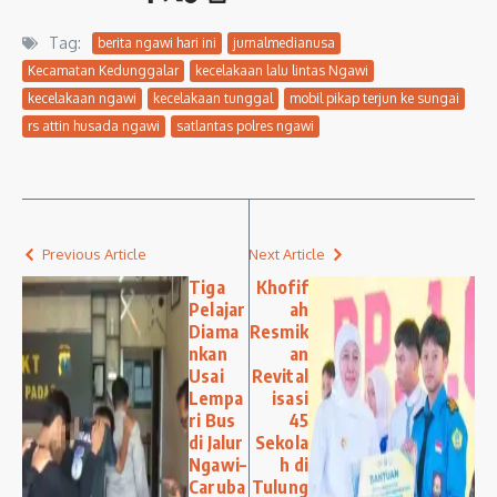
Tag:
berita ngawi hari ini
jurnalmedianusa
Kecamatan Kedunggalar
kecelakaan lalu lintas Ngawi
kecelakaan ngawi
kecelakaan tunggal
mobil pikap terjun ke sungai
rs attin husada ngawi
satlantas polres ngawi
Previous Article
Next Article
Tiga
Khofif
Pelajar
ah
Diama
Resmik
nkan
an
Usai
Revital
Lempa
isasi
ri Bus
45
di Jalur
Sekola
Ngawi–
h di
Caruba
Tulung