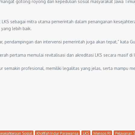
emangat gotong royong dan kepedulian sosial masyarakat Jawa Timur
t LKS sebagai mitra utama pemerintah dalam penanganan kesejahteraa
ang lebih baik.
, pendampingan dan intervensi pemerintah juga akan tepat,” kata Gus
ah pertama memulai revitalisasi dan akreditasi LKS secara masif di 
mur semakin profesional, memiliki legalitas yang jelas, serta mampu
esejahteraan Sosial
Khofifah Indar Parawansa
LKS
Mensos RI
Pelayanan S