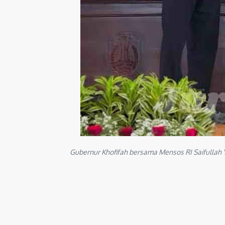
Gubernur Khofifah bersama Mensos RI Saifullah Y