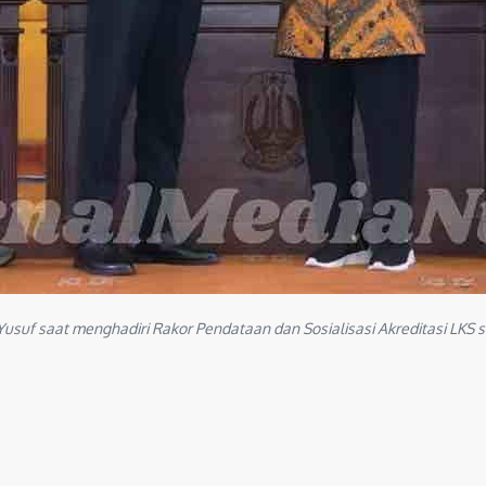
usuf saat menghadiri Rakor Pendataan dan Sosialisasi Akreditasi LKS 