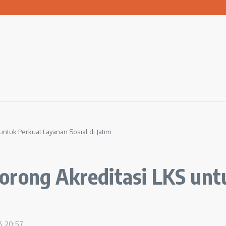
kiman Kumuh Terpadu di Gresik
lama Agustus 2026
yarakat Jaga Sungai Lewat Kolaborasi
ntuk Perkuat Layanan Sosial di Jatim
orong Akreditasi LKS unt
26
20:57