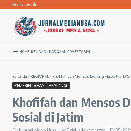
Lewati ke konten
Hot News
Khofifah dan AHY Resmikan Program Pengentasan Permu
Kado HUT ke-81 RI, Khofifah Bebaskan Pajak Daerah Se
Peringati Hari Sungai Nasional 2026, Khofifah Ajak Mas
HOME
REGIONAL
NASIONAL
ADVERTORIAL
Beranda
/
REGIONAL
/
Khofifah dan Mensos Dorong Akreditasi LKS u
PEMERINTAHAN
REGIONAL
Khofifah dan Mensos D
Sosial di Jatim
Oleh
Jurnal Media Nusa
Tidak ada komentar
12/05/20