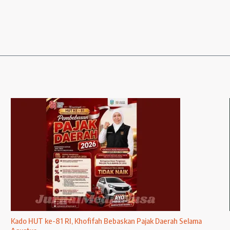
Kado HUT ke-81 RI, Khofifah Bebaskan Pajak Daerah Selama