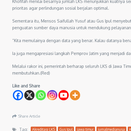
Khofifah menilai besarnya jumlah LKS menunjukkan kuatnya s
prioritas agar perlindungan sosial berjalan optimal.
Sementara itu, Mensos Saifullah Yusuf atau Gus Ipul menyebu
penguatan sumber daya manusia untuk mendukung pelayanan y
“Kita memulainya dengan data yang benar. Kalau datanya benar
Ia juga mengapresiasi langkah Pemprov Jatim yang menjadi daer
Melalui rakor ini, pemerintah berharap seluruh LKS di Jawa Ti
membutuhkan.(Red)
Like and Share
Share Article
Tag:
Akreditasi LKS
Gus Ipul
jawa timur
jurnalmedianusa
K