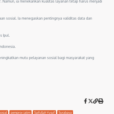
. Namun, ia menekankan kualitas layanan tetap harus menjadi
n sosial. Ia menegaskan pentingnya validitas data dan
 Ipul.
Indonesia.
 meningkatkan mutu pelayanan sosial bagi masyarakat yang
osial
pemprov jatim
Saifullah Yusuf
Surabaya