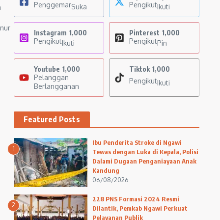
Penggemar
Pengikut
Suka
Ikuti
n
nur
Instagram
1,000
Pinterest
1,000
Pengikut
Pengikut
Ikuti
Pin
Youtube
1,000
Tiktok
1,000
Pelanggan
Pengikut
Ikuti
Berlangganan
Featured Posts
Ibu Penderita Stroke di Ngawi
1
Tewas dengan Luka di Kepala, Polisi
Dalami Dugaan Penganiayaan Anak
Kandung
06/08/2026
228 PNS Formasi 2024 Resmi
2
Dilantik, Pemkab Ngawi Perkuat
Pelayanan Publik