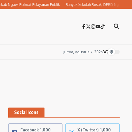
 Ngawi Perkuat Pelayanan Publik
Banyak Sekolah Rusak, DPRD Ngawi Desak Di
Jumat, Agustus 7, 2026
Social Icons
Facebook
1,000
X (Twitter)
1,000