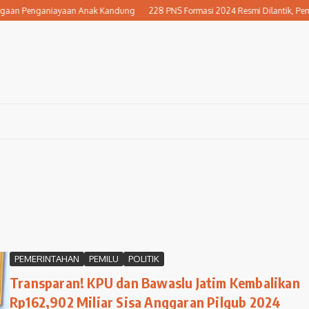
aan Penganiayaan Anak Kandung
228 PNS Formasi 2024 Resmi Dilantik, Pemkab
PEMERINTAHAN
PEMILU
POLITIK
Transparan! KPU dan Bawaslu Jatim Kembalikan
Rp162,902 Miliar Sisa Anggaran Pilgub 2024