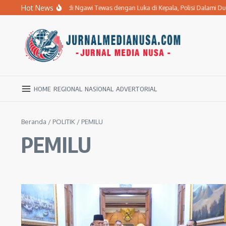
Lewati ke konten
Hot News
Ibu Penderita Stroke di Ngawi Tewas dengan Luka di Kepala, Polisi Dalami Dug
HOME
REGIONAL
NASIONAL
ADVERTORIAL
Beranda
/
POLITIK
/
PEMILU
PEMILU