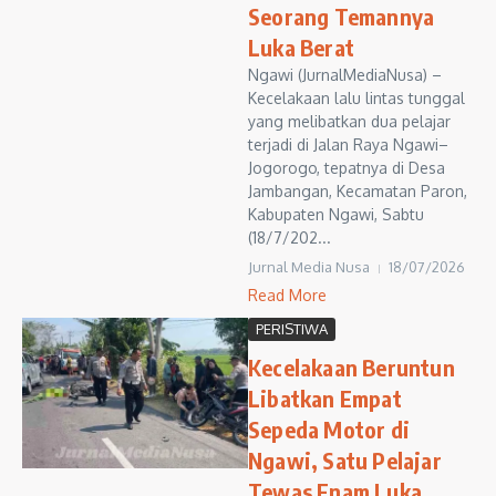
Seorang Temannya
Luka Berat
Ngawi (JurnalMediaNusa) –
Kecelakaan lalu lintas tunggal
yang melibatkan dua pelajar
terjadi di Jalan Raya Ngawi–
Jogorogo, tepatnya di Desa
Jambangan, Kecamatan Paron,
Kabupaten Ngawi, Sabtu
(18/7/202...
Jurnal Media Nusa
18/07/2026
Read More
PERISTIWA
Kecelakaan Beruntun
Libatkan Empat
Sepeda Motor di
Ngawi, Satu Pelajar
Tewas Enam Luka