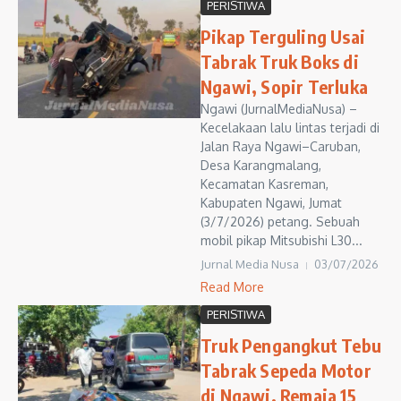
PERISTIWA
Pikap Terguling Usai
Tabrak Truk Boks di
Ngawi, Sopir Terluka
Ngawi (JurnalMediaNusa) –
Kecelakaan lalu lintas terjadi di
Jalan Raya Ngawi–Caruban,
Desa Karangmalang,
Kecamatan Kasreman,
Kabupaten Ngawi, Jumat
(3/7/2026) petang. Sebuah
mobil pikap Mitsubishi L30...
Jurnal Media Nusa
03/07/2026
Read More
PERISTIWA
Truk Pengangkut Tebu
Tabrak Sepeda Motor
di Ngawi, Remaja 15