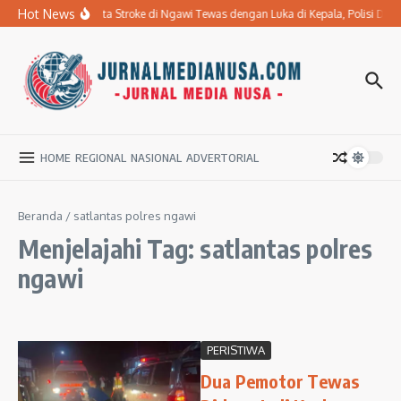
Lewati ke konten
Hot News
Ibu Penderita Stroke di Ngawi Tewas dengan Luka di Kepala, Polisi Da
HOME
REGIONAL
NASIONAL
ADVERTORIAL
Beranda
/
satlantas polres ngawi
Menjelajahi Tag: satlantas polres
ngawi
PERISTIWA
Dua Pemotor Tewas