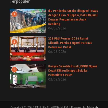
Terpopuler
Ibu Penderita Stroke di Ngawi Tewas
1
dengan Luka di Kepala, Polisi Dalami
Dugaan Penganiayaan Anak
Kandung
06/08/2026
228 PNS Formasi 2024 Resmi
2
Dilantik, Pemkab Ngawi Perkuat
Pelayanan Publik
06/08/2026
Banyak Sekolah Rusak, DPRD Ngawi
3
Desak Dikbud Jemput Bola ke
Pemerintah Pusat
05/08/2026
Copyright © 2026 PT. JURNAL MEDIA NUSA | Powered by
Majalah