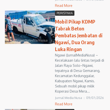
Read More
PERISTIWA
Mobil Pikap KDMP
Tabrak Beton
Pembatas Jembatan di
Ngawi, Dua Orang
Luka Ringan
Ngawi (JurnalMediaNusa) –
Kecelakaan lalu lintas terjadi di
Jalan Raya Solo–Ngawi,
tepatnya di Desa Gemarang,
Kecamatan Kedunggalar,
Kabupaten Ngawi, Kamis.
Sebuah mobil pikap milik
Koperasi Desa Mera...
Jurnal Media Nusa
09/07/2026
Read More