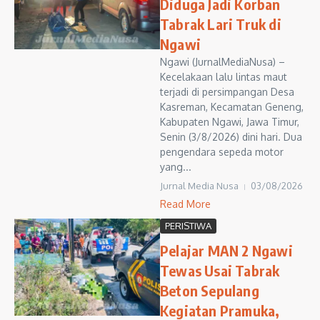
Diduga Jadi Korban
Tabrak Lari Truk di
Ngawi
Ngawi (JurnalMediaNusa) –
Kecelakaan lalu lintas maut
terjadi di persimpangan Desa
Kasreman, Kecamatan Geneng,
Kabupaten Ngawi, Jawa Timur,
Senin (3/8/2026) dini hari. Dua
pengendara sepeda motor
yang...
Jurnal Media Nusa
03/08/2026
Read More
PERISTIWA
Pelajar MAN 2 Ngawi
Tewas Usai Tabrak
Beton Sepulang
Kegiatan Pramuka,