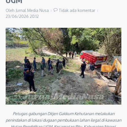
Oleh
Jurnal Media Nusa
Tidak ada komentar
23/06/2026
20:12
Petugas gabungan Ditjen Gakkum Kehutanan melakukan
penindakan di lokasi dugaan pembukaan lahan ilegal di kawasan
Hutan Pendidikan UGM, Kecamatan Pitu, Kabupaten Ngawi.