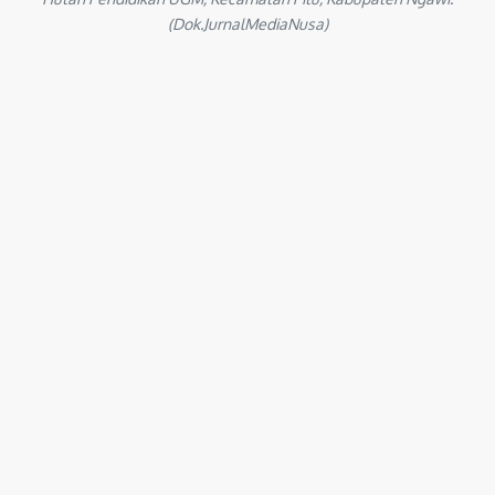
(Dok.JurnalMediaNusa)