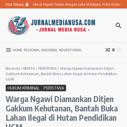
Lewati ke konten
Hot News
Ibu Penderita Stroke di Ngawi Tewas dengan Luka di Kepala, Polisi Dalami
HOME
REGIONAL
NASIONAL
ADVERTORIAL
Beranda
/
BERITA
/
PERISTIWA
/
Warga Ngawi Diamankan Ditjen
Gakkum Kehutanan, Bantah Buka Lahan Ilegal di Hutan Pendidikan
UGM
HUKUM KRIMINAL
PERISTIWA
Warga Ngawi Diamankan Ditjen
Gakkum Kehutanan, Bantah Buka
Lahan Ilegal di Hutan Pendidikan
UGM