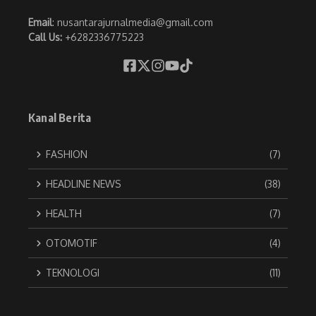
Email
: nusantarajurnalmedia@gmail.com
Call Us:
+6282336775223
Kanal Berita
FASHION
(7)
HEADLINE NEWS
(38)
HEALTH
(7)
OTOMOTIF
(4)
TEKNOLOGI
(11)