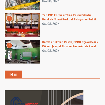
06/08/2026
228 PNS Formasi 2024 Resmi Dilantik,
2
Pemkab Ngawi Perkuat Pelayanan Publik
06/08/2026
Banyak Sekolah Rusak, DPRD Ngawi Desak
3
Dikbud Jemput Bola ke Pemerintah Pusat
05/08/2026
Iklan