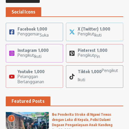
Social Icons
Facebook
1,000
X (Twitter)
1,000
Penggemar
Pengikut
Suka
Ikuti
Instagram
1,000
Pinterest
1,000
Pengikut
Pengikut
Ikuti
Pin
Pengikut
Youtube
1,000
Tiktok
1,000
Pelanggan
Ikuti
Berlangganan
Featured Posts
Ibu Penderita Stroke di Ngawi Tewas
1
dengan Luka di Kepala, Polisi Dalami
Dugaan Penganiayaan Anak Kandung