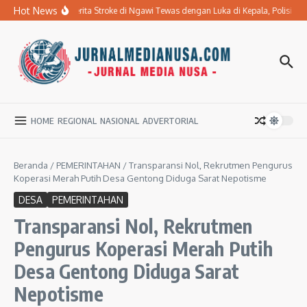
Lewati ke konten
Hot News
Ibu Penderita Stroke di Ngawi Tewas dengan Luka di Kepala, Polisi 
HOME
REGIONAL
NASIONAL
ADVERTORIAL
Beranda
/
PEMERINTAHAN
/
Transparansi Nol, Rekrutmen Pengurus
Koperasi Merah Putih Desa Gentong Diduga Sarat Nepotisme
DESA
PEMERINTAHAN
Transparansi Nol, Rekrutmen
Pengurus Koperasi Merah Putih
Desa Gentong Diduga Sarat
Nepotisme