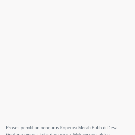
Proses pemilihan pengurus Koperasi Merah Putih di Desa
Gentong menuai kritik dari warga. Mekanisme seleksi