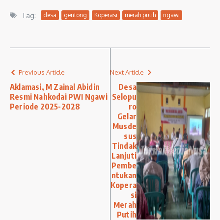
Tag:
desa
gentong
Koperasi
merah putih
ngawi
Previous Article
Next Article
Aklamasi, M Zainal Abidin
Desa
Resmi Nahkodai PWI Ngawi
Selopu
Periode 2025-2028
ro
Gelar
Musde
sus
Tindak
Lanjuti
Pembe
ntukan
Kopera
si
Merah
Putih