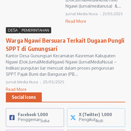
Ngawi (Jurnalmedianusa) &...
Jurnal Media Nusa
21/05/2025
Read More
DESA
PEMERINTAHAN
Warga Ngawi Bersuara Terkait Dugaan Pungli
SPPT di Gunungsari
Kantor Desa Gunungsari Kecamatan Kasreman Kabupaten
Ngawi (Dok.JurnalMediaNgawi) Ngawi (JurnalMediaNusa) –
Indikasi pungutan liar mencuat dalam proses pengurusan
SPPT Pajak Bumi dan Bangunan (PB...
Jurnal Media Nusa
20/05/2025
Read More
Social Icons
Facebook
1,000
X (Twitter)
1,000
Penggemar
Pengikut
Suka
Ikuti