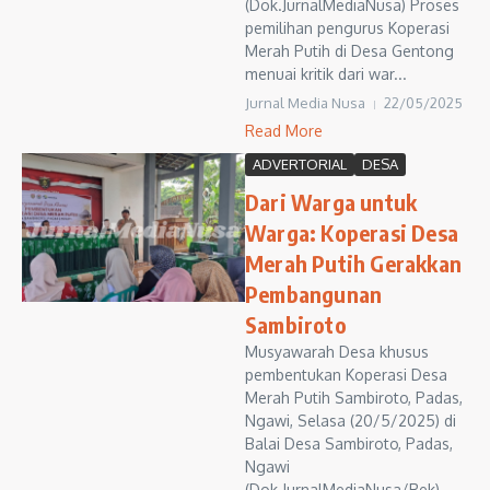
(Dok.JurnalMediaNusa) Proses
pemilihan pengurus Koperasi
Merah Putih di Desa Gentong
menuai kritik dari war...
Jurnal Media Nusa
22/05/2025
Read More
ADVERTORIAL
DESA
Dari Warga untuk
Warga: Koperasi Desa
Merah Putih Gerakkan
Pembangunan
Sambiroto
Musyawarah Desa khusus
pembentukan Koperasi Desa
Merah Putih Sambiroto, Padas,
Ngawi, Selasa (20/5/2025) di
Balai Desa Sambiroto, Padas,
Ngawi
(Dok.JurnalMediaNusa/Rek)