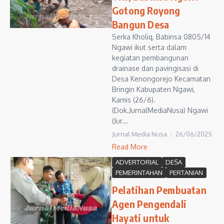
Gotong Royong
Bangun Desa
Serka Kholiq, Babinsa 0805/14
Ngawi ikut serta dalam
kegiatan pembangunan
drainase dan pavingisasi di
Desa Kenongorejo Kecamatan
Bringin Kabupaten Ngawi,
Kamis (26/6).
(Dok.JurnalMediaNusa) Ngawi
(Jur...
Jurnal Media Nusa
26/06/2025
Read More
ADVERTORIAL
DESA
PEMERINTAHAN
PERTANIAN
Pelatihan Pembuatan
Agen Pengendali
Hayati untuk