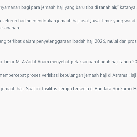
amanan bagi para jemaah haji yang baru tiba di tanah air,” katanya.
seluruh hadirin mendoakan jemaah haji asal Jawa Timur yang wafat d
ketabahan.
ang terlibat dalam penyelenggaraan ibadah haji 2026, mulai dari pro
awa Timur M. As’adul Anam menyebut pelaksanaan ibadah haji tahun 20
 mempercepat proses verifikasi kepulangan jemaah haji di Asrama Haji
maah haji. Saat ini fasilitas serupa tersedia di Bandara Soekarno-H