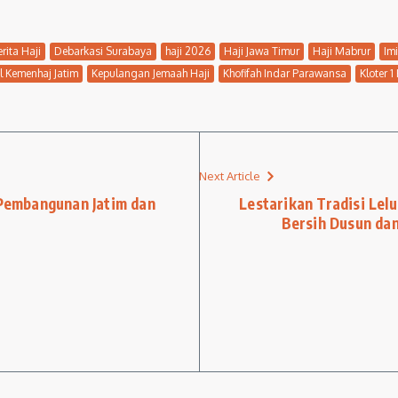
erita Haji
Debarkasi Surabaya
haji 2026
Haji Jawa Timur
Haji Mabrur
Im
l Kemenhaj Jatim
Kepulangan Jemaah Haji
Khofifah Indar Parawansa
Kloter 1
Next Article
 Pembangunan Jatim dan
Lestarikan Tradisi Lel
Bersih Dusun da