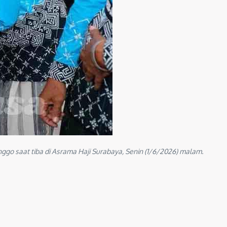
o saat tiba di Asrama Haji Surabaya, Senin (1/6/2026) malam.