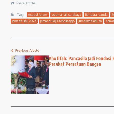
Share Article
Tag:
Asadul Anam.
asrama haji surabaya
Bandara Juanda
B
Jemaah Haji 2026
Jemaah Haji Probolinggo
jurnalmedianusa
Kanwi
Previous Article
Khofifah: Pancasila Jadi Fondasi
Perekat Persatuan Bangsa