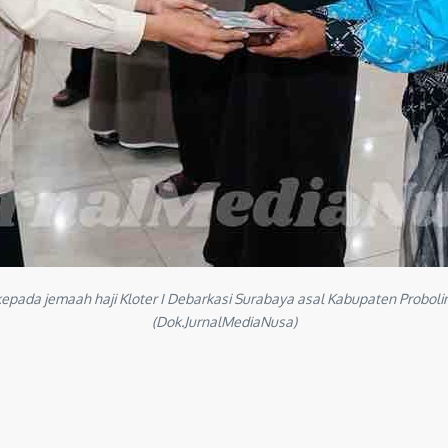
a jemaah haji Kloter I Debarkasi Surabaya asal Kabupaten Probolingg
(Dok.JurnalMediaNusa)