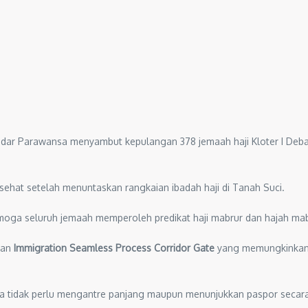
ndar Parawansa menyambut kepulangan 378 jemaah haji Kloter I Deba
i sehat setelah menuntaskan rangkaian ibadah haji di Tanah Suci.
oga seluruh jemaah memperoleh predikat haji mabrur dan hajah mabru
nan
Immigration Seamless Process Corridor Gate
yang memungkinkan p
na tidak perlu mengantre panjang maupun menunjukkan paspor secar