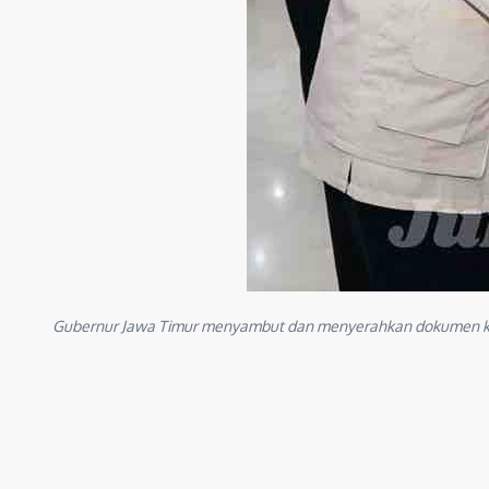
Gubernur Jawa Timur menyambut dan menyerahkan dokumen kepad