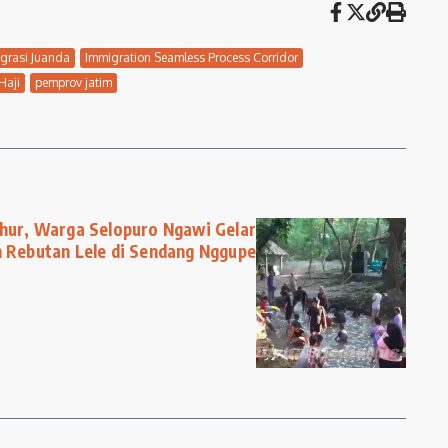
igrasi Juanda
Immigration Seamless Process Corridor
 Haji
pemprov jatim
uhur, Warga Selopuro Ngawi Gelar
n Rebutan Lele di Sendang Nggupe