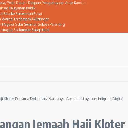
epala, Polisi Dalami Dugaan Penganiayaan Anak Kandung
rkuat Pelayanan Publik
 Bola ke Pemerintah Pusat
san Warga Terdampak Kekeringan
1 Ngawi Gelar Seminar Golden Parenting
 Hingga 3 Kilometer Setiap Hari
 Kloter Pertama Debarkasi Surabaya, Apresiasi Layanan Imigrasi Digital
angan Jemaah Haji Kloter