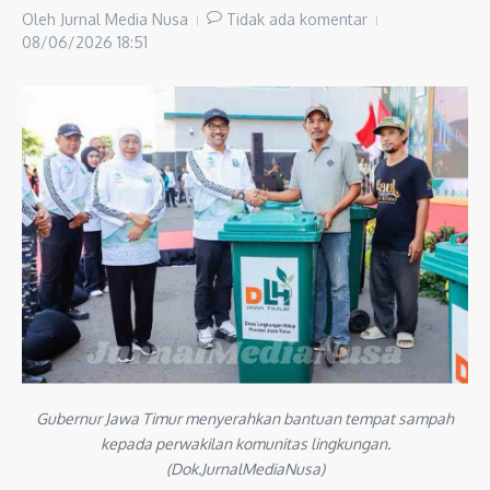
Oleh
Jurnal Media Nusa
Tidak ada komentar
08/06/2026
18:51
Gubernur Jawa Timur menyerahkan bantuan tempat sampah
kepada perwakilan komunitas lingkungan.
(Dok.JurnalMediaNusa)