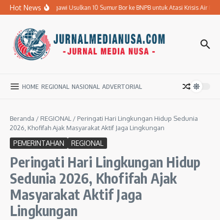
Lewati ke konten
Hot News
Pemkab Ngawi Usulkan 10 Sumur Bor ke BNPB untuk Atasi Krisis Air Bersih
HOME
REGIONAL
NASIONAL
ADVERTORIAL
Beranda
/
REGIONAL
/
Peringati Hari Lingkungan Hidup Sedunia
2026, Khofifah Ajak Masyarakat Aktif Jaga Lingkungan
PEMERINTAHAN
REGIONAL
Peringati Hari Lingkungan Hidup
Sedunia 2026, Khofifah Ajak
Masyarakat Aktif Jaga
Lingkungan