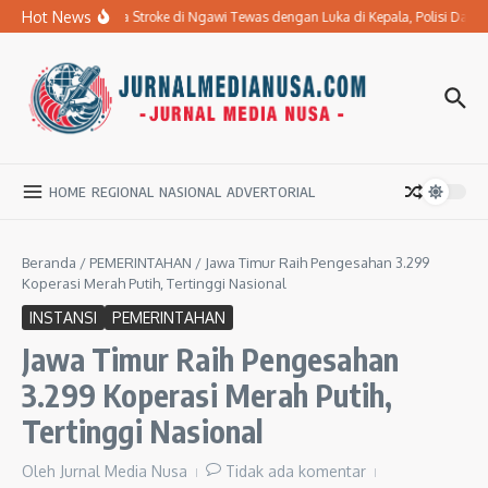
Lewati ke konten
Hot News
Ibu Penderita Stroke di Ngawi Tewas dengan Luka di Kepala, Polisi Dal
HOME
REGIONAL
NASIONAL
ADVERTORIAL
Beranda
/
PEMERINTAHAN
/
Jawa Timur Raih Pengesahan 3.299
Koperasi Merah Putih, Tertinggi Nasional
INSTANSI
PEMERINTAHAN
Jawa Timur Raih Pengesahan
3.299 Koperasi Merah Putih,
Tertinggi Nasional
Oleh
Jurnal Media Nusa
Tidak ada komentar