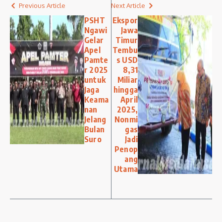
Previous Article
Next Article
PSHT
Ekspor
Ngawi
Jawa
Gelar
Timur
Apel
Tembu
Pamte
s USD
r 2025
8,31
untuk
Miliar
Jaga
hingga
Keama
April
nan
2025,
Jelang
Nonmi
Bulan
gas
Suro
Jadi
Penop
ang
Utama