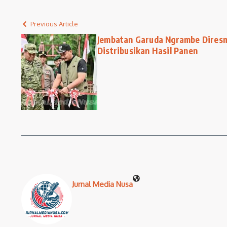
Previous Article
Jembatan Garuda Ngrambe Diresm
Distribusikan Hasil Panen
Jurnal Media Nusa