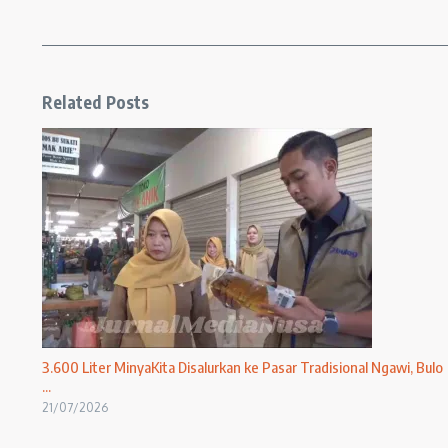
Related Posts
3.600 Liter MinyaKita Disalurkan ke Pasar Tradisional Ngawi, Bulo
...
21/07/2026