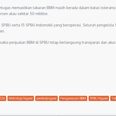
petugas memastikan takaran BBM masih berada dalam batas tolerans
rsen atau sekitar 50 mililiter.
23 SPBU serta 15 SPBU Indomobil yang beroperasi. Seluruh pengelola
an.
ansaksi penjualan BBM di SPBU tetap berlangsung transparan dan aku
026
Metrologi Ngawi
pemkabngawi
Pengawasan BBM
SPBU Ngawi
Ta