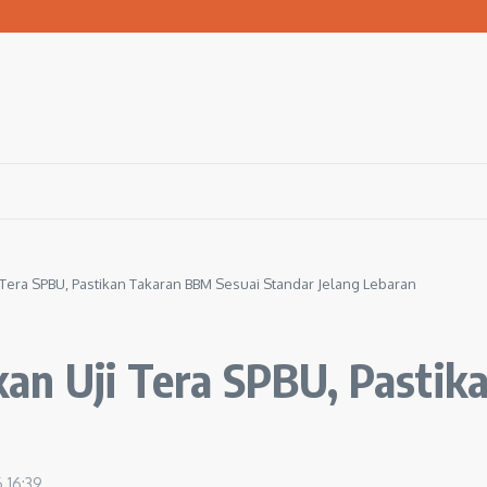
san Warga Terdampak Kekeringan
1 Ngawi Gelar Seminar Golden Parenting
 Hingga 3 Kilometer Setiap Hari
 Tera SPBU, Pastikan Takaran BBM Sesuai Standar Jelang Lebaran
an Uji Tera SPBU, Pastik
6
16:39