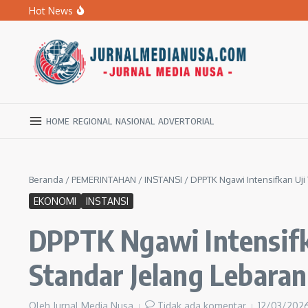
Lewati ke konten
Hot News
BPBD Ngawi Mulai Distribusikan Air Bersih untuk Ratu
Kupas Pola Asuh Berbasis Otak Anak, SD Muhammadiyah 
Ratusan Warga Ngawi Berburu Air Bersih, Rela Jalan Kaki
HOME
REGIONAL
NASIONAL
ADVERTORIAL
Beranda
/
PEMERINTAHAN
/
INSTANSI
/
DPPTK Ngawi Intensifkan Uji
EKONOMI
INSTANSI
DPPTK Ngawi Intensifk
Standar Jelang Lebaran
Oleh
Jurnal Media Nusa
Tidak ada komentar
12/03/202