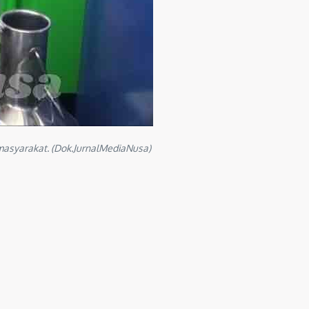
masyarakat. (Dok.JurnalMediaNusa)