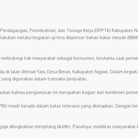
nas Perdagangan, Perindustrian, dan Tenaga Kerja (DPPTK) Kabupate
akukan melalui kegiatan uji tera dispenser bahan bakar minyak (BB
m melindungi hak masyarakat sebagai konsumen, terutama saat perm
a di Jalan Ahmad Yani, Desa Beran, Kabupaten Ngawi. Dalam kegiatan
 yang digunakan dalam transaksi penjualan.
askan bahwa pengawasan ini merupakan bagian dari komitmen pemeri
 SPBU masih berada dalam batas toleransi yang ditetapkan. Dengan beg
ja ditingkatkan menjelang Idulfitri. Pasalnya, mobilitas masyarakat