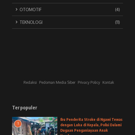
OTOMOTIF
(4)
TEKNOLOGI
(11)
Redaksi
Pedoman Media Siber
Privacy Policy
Kontak
Terpopuler
Ibu Penderita Stroke di Ngawi Tewas
1
dengan Luka di Kepala, Polisi Dalami
Dugaan Penganiayaan Anak