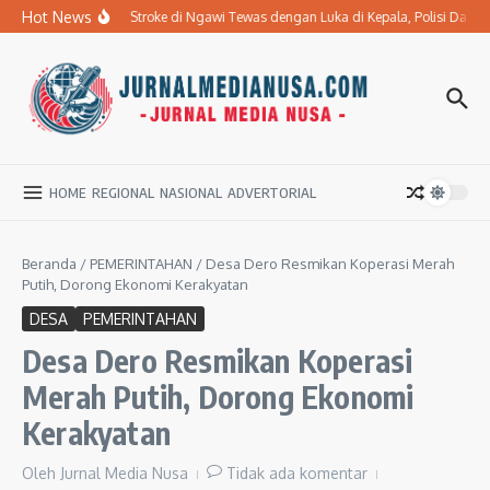
Lewati ke konten
Hot News
Ibu Penderita Stroke di Ngawi Tewas dengan Luka di Kepala, Polisi Dal
HOME
REGIONAL
NASIONAL
ADVERTORIAL
Beranda
/
PEMERINTAHAN
/
Desa Dero Resmikan Koperasi Merah
Putih, Dorong Ekonomi Kerakyatan
DESA
PEMERINTAHAN
Desa Dero Resmikan Koperasi
Merah Putih, Dorong Ekonomi
Kerakyatan
Oleh
Jurnal Media Nusa
Tidak ada komentar