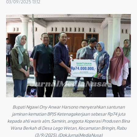
03/09/2025
13:12
Bupati Ngawi Ony Anwar Harsono menyerahkan santunan
jaminan kematian BPJS Ketenagakerjaan sebesar Rp74 juta
kepada ahli waris alm. Samirin, anggota Koperasi Produsen Bina
Wana Berkah di Desa Lego Wetan, Kecamatan Bringin, Rabu
(3/9/2025). (Dok.JurnalMediaNusa)