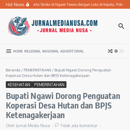
Lewati ke konten
Hot News
Ibu Penderita Stroke di Ngawi Tewas dengan Luka di Kepala, Polisi 
HOME
REGIONAL
NASIONAL
ADVERTORIAL
Beranda
/
PEMERINTAHAN
/
Bupati Ngawi Dorong Penguatan
Koperasi Desa Hutan dan BPJS Ketenagakerjaan
KESEHATAN
PEMERINTAHAN
Bupati Ngawi Dorong Penguatan
Koperasi Desa Hutan dan BPJS
Ketenagakerjaan
Oleh
Jurnal Media Nusa
Tidak ada komentar