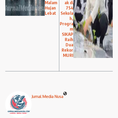
Malam
ak di
Hujan
754
Lebat
Sekola
h,
Progra
m
SIKAP
Raih
Dua
Rekor
MURI
Jurnal Media Nusa