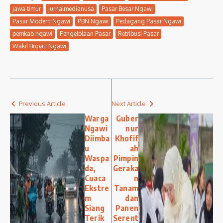
jawa timur
jurnalmedianusa
Pasar Besar Ngawi
Pasar Modern Ngawi
PBN Ngawi
Pedagang Pasar Ngawi
pemkab ngawi
Pengelolaan Pasar
Retribusi Pasar
Wakil Bupati Ngawi
Previous Article
Next Article
Warga
Guber
Ngawi
nur
Diimba
Khofif
u
ah
Waspa
Pimpin
da,
Geraka
Cuaca
n
Ekstre
Tanam
m
dan
Siang
Panen
Terik
Serent