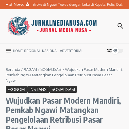
Lewati ke konten
Hot News
Ibu Penderita Stroke di Ngawi Tewas dengan Luka di Kepala, Polisi Dalam
HOME
REGIONAL
NASIONAL
ADVERTORIAL
Beranda
/
RAGAM
/
SOSIALISASI
/
Wujudkan Pasar Modern Mandiri,
Pemkab Ngawi Matangkan Pengelolaan Retribusi Pasar Besar
Ngawi
EKONOMI
INSTANSI
SOSIALISASI
Wujudkan Pasar Modern Mandiri,
Pemkab Ngawi Matangkan
Pengelolaan Retribusi Pasar
Besar Ngawi