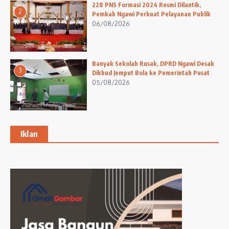
228 PNS Formasi 2024 Resmi Dilantik,
2
Pemkab Ngawi Perkuat Pelayanan Publik
06/08/2026
Banyak Sekolah Rusak, DPRD Ngawi Desak
3
Dikbud Jemput Bola ke Pemerintah Pusat
05/08/2026
Iklan