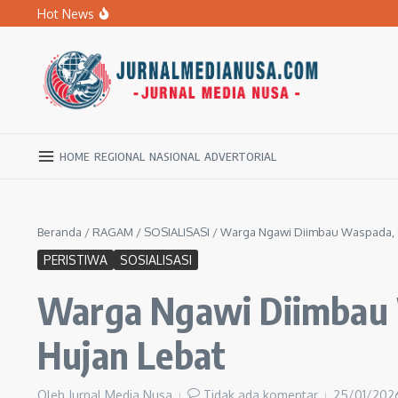
Lewati ke konten
Hot News
BPBD Ngawi Mulai Distribusikan Air Bersih untuk Ratu
Kupas Pola Asuh Berbasis Otak Anak, SD Muhammadiyah 
Ratusan Warga Ngawi Berburu Air Bersih, Rela Jalan Kaki
HOME
REGIONAL
NASIONAL
ADVERTORIAL
Beranda
/
RAGAM
/
SOSIALISASI
/
Warga Ngawi Diimbau Waspada, C
PERISTIWA
SOSIALISASI
Warga Ngawi Diimbau 
Hujan Lebat
Oleh
Jurnal Media Nusa
Tidak ada komentar
25/01/20