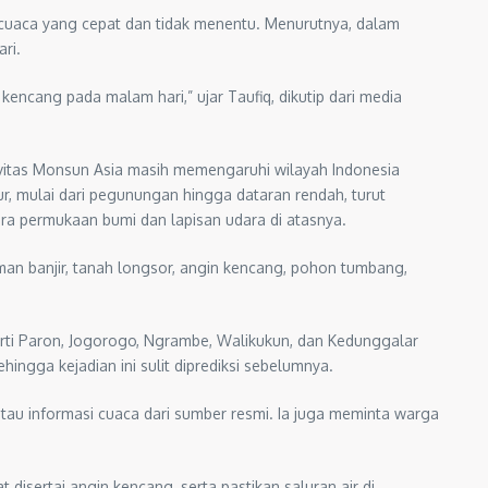
cuaca yang cepat dan tidak menentu. Menurutnya, dalam
ri.
 kencang pada malam hari,” ujar Taufiq, dikutip dari media
ivitas Monsun Asia masih memengaruhi wilayah Indonesia
, mulai dari pegunungan hingga dataran rendah, turut
ra permukaan bumi dan lapisan udara di atasnya.
an banjir, tanah longsor, angin kencang, pohon tumbang,
rti Paron, Jogorogo, Ngrambe, Walikukun, dan Kedunggalar
ingga kejadian ini sulit diprediksi sebelumnya.
au informasi cuaca dari sumber resmi. Ia juga meminta warga
disertai angin kencang, serta pastikan saluran air di