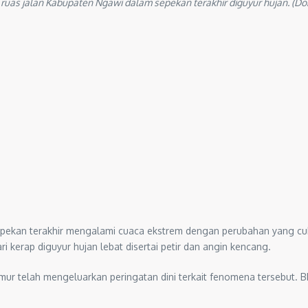
 ruas jalan Kabupaten Ngawi dalam sepekan terakhir diguyur hujan. (D
ekan terakhir mengalami cuaca ekstrem dengan perubahan yang cuku
i kerap diguyur hujan lebat disertai petir dan angin kencang.
mur telah mengeluarkan peringatan dini terkait fenomena tersebut. 