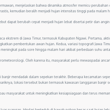
 Hermawan, menjelaskan bahwa dinamika atmosfer memicu perubahan 
astis, kemudian beralih menjadi hujan intensitas tinggi pada malam ha
ebut dapat berubah cepat menjadi hujan lebat disertai petir dan angin
uaca ekstrem di Jawa Timur, termasuk Kabupaten Ngawi. Pertama, akt
katkan pembentukan awan hujan. Kedua, variasi topografi Jawa Timur
ng meningkat pada sore hingga malam hari akibat perbedaan suhu anta
drometeorologi. Oleh karena itu, masyarakat perlu mewaspadai ancam
 banjir mendadak dalam sepekan terakhir. Beberapa kecamatan sepe
riknya, lokasi tersebut bukan termasuk kawasan langganan banjir seh
bau masyarakat untuk meningkatkan kesiapsiagaan dan terus memant
luar ruangan. Hindari berteduh di bawah pohon besar saat hujan lebat 