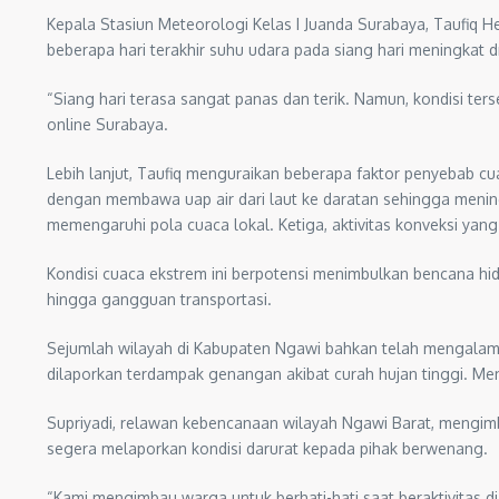
Kepala Stasiun Meteorologi Kelas I Juanda Surabaya, Taufiq
beberapa hari terakhir suhu udara pada siang hari meningkat dr
“Siang hari terasa sangat panas dan terik. Namun, kondisi ters
online Surabaya.
Lebih lanjut, Taufiq menguraikan beberapa faktor penyebab c
dengan membawa uap air dari laut ke daratan sehingga mening
memengaruhi pola cuaca lokal. Ketiga, aktivitas konveksi ya
Kondisi cuaca ekstrem ini berpotensi menimbulkan bencana hi
hingga gangguan transportasi.
Sejumlah wilayah di Kabupaten Ngawi bahkan telah mengalami
dilaporkan terdampak genangan akibat curah hujan tinggi. Mena
Supriyadi, relawan kebencanaan wilayah Ngawi Barat, mengim
segera melaporkan kondisi darurat kepada pihak berwenang.
“Kami mengimbau warga untuk berhati-hati saat beraktivitas di 