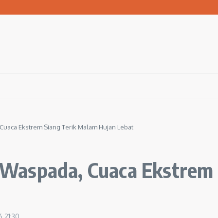
san Warga Terdampak Kekeringan
1 Ngawi Gelar Seminar Golden Parenting
 Hingga 3 Kilometer Setiap Hari
uaca Ekstrem Siang Terik Malam Hujan Lebat
Waspada, Cuaca Ekstrem 
26
21:30