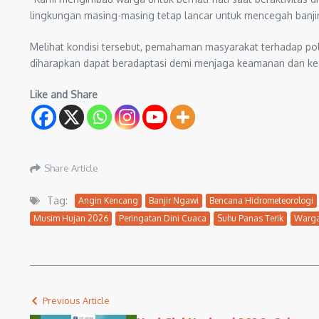
lingkungan masing-masing tetap lancar untuk mencegah banjir,
Melihat kondisi tersebut, pemahaman masyarakat terhadap pol
diharapkan dapat beradaptasi demi menjaga keamanan dan ke
Like and Share
Share Article
Tag:
Angin Kencang
Banjir Ngawi
Bencana Hidrometeorologi
Musim Hujan 2026
Peringatan Dini Cuaca
Suhu Panas Terik
Warg
Previous Article