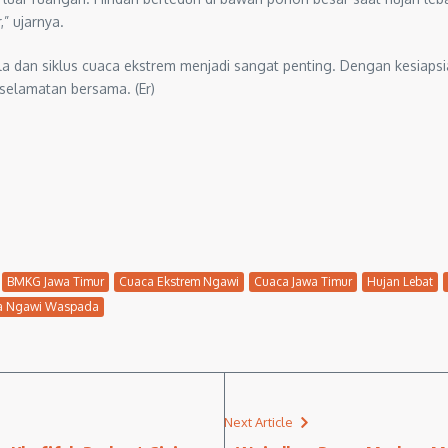
” ujarnya.
a dan siklus cuaca ekstrem menjadi sangat penting. Dengan kesiapsi
selamatan bersama. (Er)
BMKG Jawa Timur
Cuaca Ekstrem Ngawi
Cuaca Jawa Timur
Hujan Lebat
a Ngawi Waspada
Next Article