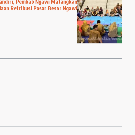
andiri, Pemkab Ngawi Matangkan
laan Retribusi Pasar Besar Ngawi