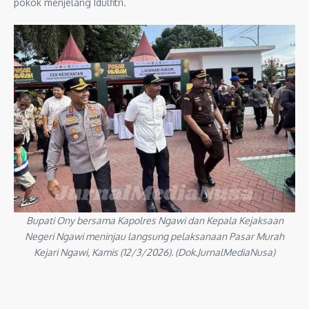
pokok menjelang Idulfitri.
Bupati Ony bersama Kapolres Ngawi dan Kepala Kejaksaan
Negeri Ngawi meninjau langsung pelaksanaan Pasar Murah
Kejari Ngawi, Kamis (12/3/2026). (Dok.JurnalMediaNusa)