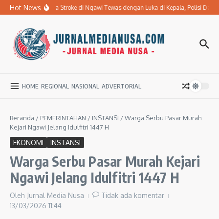
Lewati ke konten
Hot News
Ibu Penderita Stroke di Ngawi Tewas dengan Luka di Kepala, Polisi Dal
HOME
REGIONAL
NASIONAL
ADVERTORIAL
Beranda
/
PEMERINTAHAN
/
INSTANSI
/
Warga Serbu Pasar Murah
Kejari Ngawi Jelang Idulfitri 1447 H
EKONOMI
INSTANSI
Warga Serbu Pasar Murah Kejari
Ngawi Jelang Idulfitri 1447 H
Oleh
Jurnal Media Nusa
Tidak ada komentar
13/03/2026
11:44