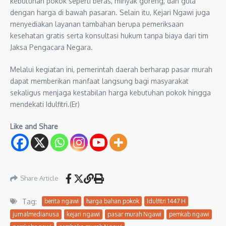
kebutuhan pokok seperti beras, minyak goreng, dan gula
dengan harga di bawah pasaran. Selain itu, Kejari Ngawi juga
menyediakan layanan tambahan berupa pemeriksaan
kesehatan gratis serta konsultasi hukum tanpa biaya dari tim
Jaksa Pengacara Negara.
Melalui kegiatan ini, pemerintah daerah berharap pasar murah
dapat memberikan manfaat langsung bagi masyarakat
sekaligus menjaga kestabilan harga kebutuhan pokok hingga
mendekati Idulfitri.(Er)
Like and Share
Share Article
Tag:
berita ngawi
harga bahan pokok
Idulfitri 1447 H
jurnalmedianusa
kejari ngawi
pasar murah Ngawi
pemkab ngawi