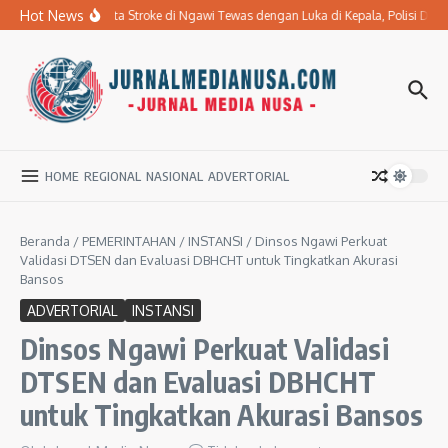
Lewati ke konten
Hot News
Ibu Penderita Stroke di Ngawi Tewas dengan Luka di Kepala, Polisi Da
HOME
REGIONAL
NASIONAL
ADVERTORIAL
Beranda
/
PEMERINTAHAN
/
INSTANSI
/
Dinsos Ngawi Perkuat
Validasi DTSEN dan Evaluasi DBHCHT untuk Tingkatkan Akurasi
Bansos
ADVERTORIAL
INSTANSI
Dinsos Ngawi Perkuat Validasi
DTSEN dan Evaluasi DBHCHT
untuk Tingkatkan Akurasi Bansos