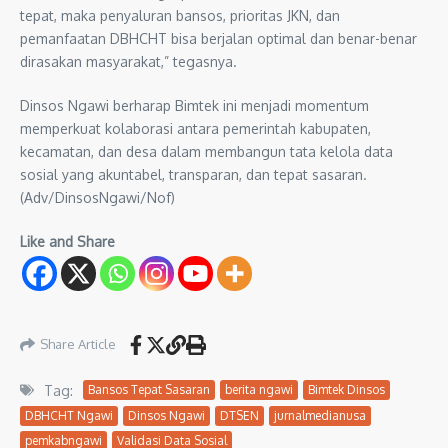
tepat, maka penyaluran bansos, prioritas JKN, dan
pemanfaatan DBHCHT bisa berjalan optimal dan benar-benar
dirasakan masyarakat,” tegasnya.
Dinsos Ngawi berharap Bimtek ini menjadi momentum
memperkuat kolaborasi antara pemerintah kabupaten,
kecamatan, dan desa dalam membangun tata kelola data
sosial yang akuntabel, transparan, dan tepat sasaran.
(Adv/DinsosNgawi/Nof)
Like and Share
Share Article
Tag:
Bansos Tepat Sasaran
berita ngawi
Bimtek Dinsos
DBHCHT Ngawi
Dinsos Ngawi
DTSEN
jurnalmedianusa
pemkabngawi
Validasi Data Sosial