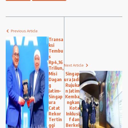
Previous Article
Transa
ksi
Tembu
s
Rp4,16
Next Article
Triliun,
Misi
Singap
Dagan
ura Jadi
g
Rujuka
Jatim–
n Jatim
Singap
Kemba
ura
ngkan
Catat
Kota
Rekor
Inklusi
Tertin
f dan
ggi
Berkel