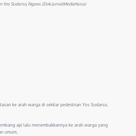
 Yos Sudarso, Ngawi. (Dok.JurnalMediaNusa)
an ke arah warga di sekitar pedestrian Yos Sudarso,
 kembang api lalu menembakkannya ke arah warga yang
ban umum.