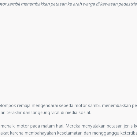
r sambil menembakkan petasan ke arah warga di kawasan pedestrian
elompok remaja mengendarai sepeda motor sambil menembakkan petas
i terakhir dan langsung viral di media sosial.
n menaiki motor pada malam hari. Mereka menyalakan petasan jenis
arakat karena membahayakan keselamatan dan mengganggu keterti