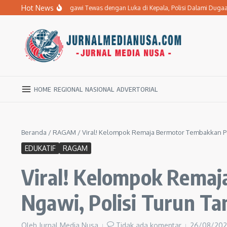
Lewati ke konten
Hot News
enderita Stroke di Ngawi Tewas dengan Luka di Kepala, Polisi Dalami Dugaan P
HOME
REGIONAL
NASIONAL
ADVERTORIAL
Beranda
/
RAGAM
/
Viral! Kelompok Remaja Bermotor Tembakkan Pe
EDUKATIF
RAGAM
Viral! Kelompok Remaj
Ngawi, Polisi Turun T
Oleh
Jurnal Media Nusa
Tidak ada komentar
26/08/20