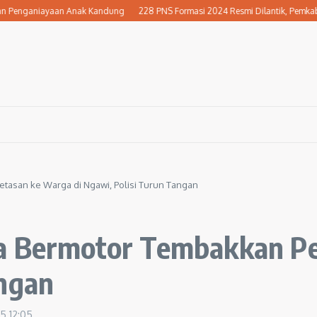
enganiayaan Anak Kandung
228 PNS Formasi 2024 Resmi Dilantik, Pemkab Ngawi
tasan ke Warga di Ngawi, Polisi Turun Tangan
a Bermotor Tembakkan Pe
angan
25
12:05