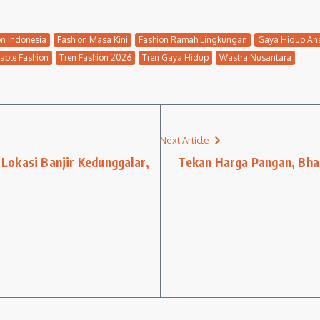
on Indonesia
Fashion Masa Kini
Fashion Ramah Lingkungan
Gaya Hidup An
able Fashion
Tren Fashion 2026
Tren Gaya Hidup
Wastra Nusantara
Next Article
Lokasi Banjir Kedunggalar,
Tekan Harga Pangan, Bha