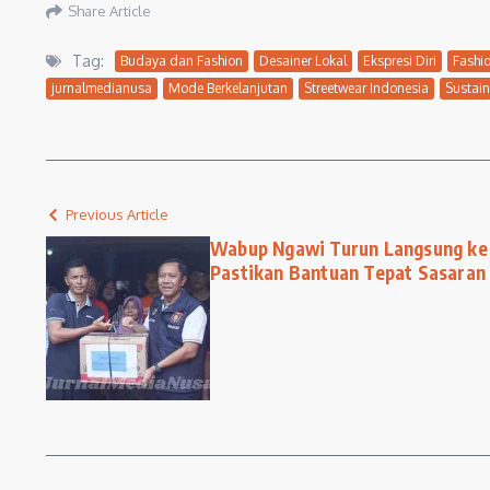
Share Article
Tag:
Budaya dan Fashion
Desainer Lokal
Ekspresi Diri
Fashi
jurnalmedianusa
Mode Berkelanjutan
Streetwear Indonesia
Sustain
Previous Article
Wabup Ngawi Turun Langsung ke 
Pastikan Bantuan Tepat Sasaran