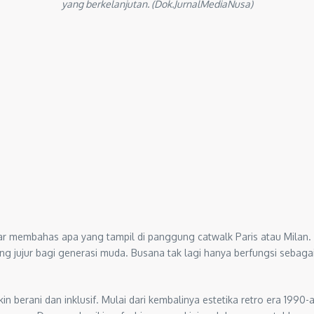
yang berkelanjutan. (Dok.JurnalMediaNusa)
dar membahas apa yang tampil di panggung catwalk Paris atau Milan. Sa
g jujur bagi generasi muda. Busana tak lagi hanya berfungsi sebaga
n berani dan inklusif. Mulai dari kembalinya estetika retro era 199