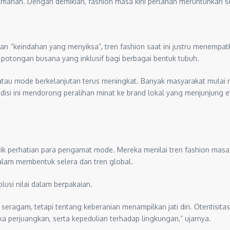
anan. Dengan demikian, fashion masa kini perlahan meruntuhkan se
eindahan yang menyiksa”, tren fashion saat ini justru menempatkan
otongan busana yang inklusif bagi berbagai bentuk tubuh.
n atau mode berkelanjutan terus meningkat. Banyak masyarakat mula
disi ini mendorong peralihan minat ke brand lokal yang menjunjung e
 perhatian para pengamat mode. Mereka menilai tren fashion masa ki
alam membentuk selera dan tren global.
usi nilai dalam berpakaian.
 seragam, tetapi tentang keberanian menampilkan jati diri. Otentisita
a perjuangkan, serta kepedulian terhadap lingkungan,” ujarnya.