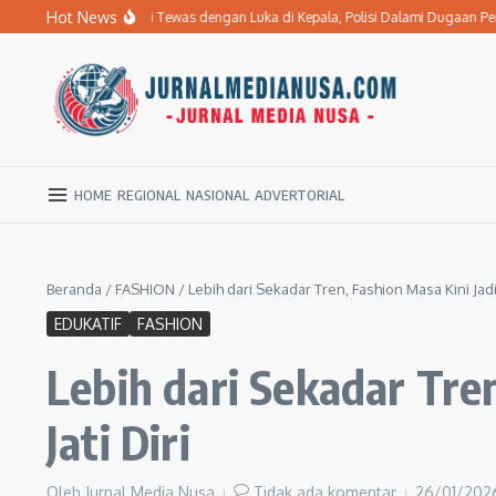
Lewati ke konten
Hot News
ta Stroke di Ngawi Tewas dengan Luka di Kepala, Polisi Dalami Dugaan Pengan
HOME
REGIONAL
NASIONAL
ADVERTORIAL
Beranda
/
FASHION
/
Lebih dari Sekadar Tren, Fashion Masa Kini Ja
EDUKATIF
FASHION
Lebih dari Sekadar Tr
Jati Diri
Oleh
Jurnal Media Nusa
Tidak ada komentar
26/01/20