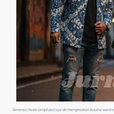
Generasi muda tampil percaya diri mengenakan busana wastra