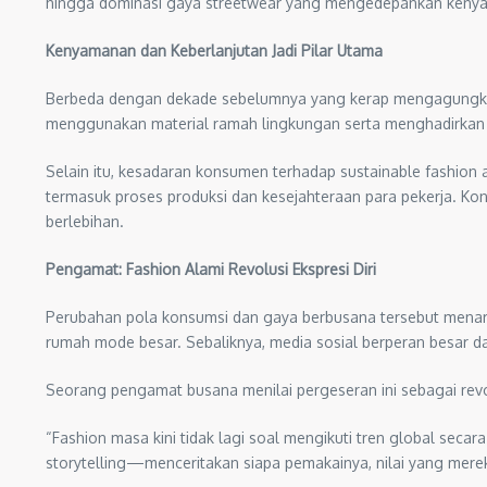
hingga dominasi gaya streetwear yang mengedepankan kenyam
Kenyamanan dan Keberlanjutan Jadi Pilar Utama
Berbeda dengan dekade sebelumnya yang kerap mengagungkan “k
menggunakan material ramah lingkungan serta menghadirkan p
Selain itu, kesadaran konsumen terhadap sustainable fashio
termasuk proses produksi dan kesejahteraan para pekerja. Kon
berlebihan.
Pengamat: Fashion Alami Revolusi Ekspresi Diri
Perubahan pola konsumsi dan gaya berbusana tersebut menarik
rumah mode besar. Sebaliknya, media sosial berperan besar d
Seorang pengamat busana menilai pergeseran ini sebagai revol
“Fashion masa kini tidak lagi soal mengikuti tren global secara
storytelling—menceritakan siapa pemakainya, nilai yang merek