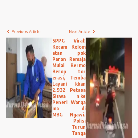
Previous Article
Next Article
SPPG
Viral!
Kecam
Kelom
atan
pok
Paron
Remaja
Mulai
Bermo
Berop
tor
erasi,
Temba
Layani
kkan
2.932
Petasa
Siswa
n ke
Peneri
Warga
ma
di
MBG
Ngawi,
Polisi
Turun
Tanga