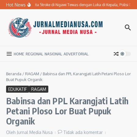
Lewati ke konten
Hot News
Ibu Penderita Stroke di Ngawi Tewas dengan Luka di Kepala, Polisi D
HOME
REGIONAL
NASIONAL
ADVERTORIAL
Beranda
/
RAGAM
/
Babinsa dan PPL Karangjati Latih Petani Ploso Lor
Buat Pupuk Organik
EDUKATIF
RAGAM
Babinsa dan PPL Karangjati Latih
Petani Ploso Lor Buat Pupuk
Organik
Oleh
Jurnal Media Nusa
Tidak ada komentar