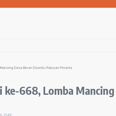
 Bola ke Pemerintah Pusat
san Warga Terdampak Kekeringan
1 Ngawi Gelar Seminar Golden Parenting
 Mancing Desa Beran Diserbu Ratusan Peserta
i ke-668, Lomba Mancing
26
21:49