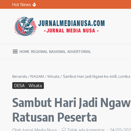
Lewati ke konten
Hot News
Banyak Sekolah Rusak, DPRD Ngawi Desak Dikbud Jemput
BPBD Ngawi Mulai Distribusikan Air Bersih untuk Ratu
Kupas Pola Asuh Berbasis Otak Anak, SD Muhammadiyah 
HOME
REGIONAL
NASIONAL
ADVERTORIAL
Beranda
/
RAGAM
/
Wisata
/
Sambut Hari Jadi Ngawi ke-668, Lomba
DESA
Wisata
Sambut Hari Jadi Ngaw
Ratusan Peserta
Oleh
Jurnal Media Nusa
Tidak ada komentar
24/05/20