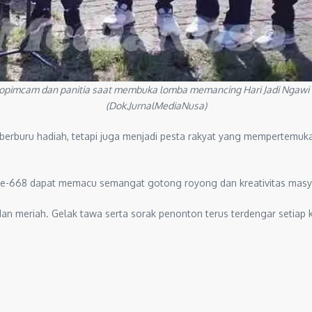
orkopimcam dan panitia saat membuka lomba memancing Hari Jadi Ngawi
(Dok.JurnalMediaNusa)
berburu hadiah, tetapi juga menjadi pesta rakyat yang mempertemu
ke-668 dapat memacu semangat gotong royong dan kreativitas mas
n meriah. Gelak tawa serta sorak penonton terus terdengar setiap kali