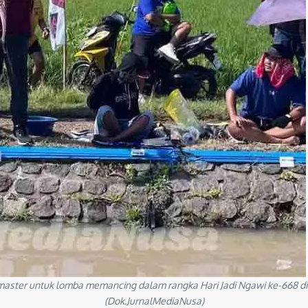
master untuk lomba memancing dalam rangka Hari Jadi Ngawi ke-668 di k
(Dok.JurnalMediaNusa)