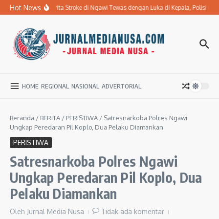
Lewati ke konten
Hot News
Ibu Penderita Stroke di Ngawi Tewas dengan Luka di Kepala, Polisi D
HOME
REGIONAL
NASIONAL
ADVERTORIAL
Beranda
/
BERITA
/
PERISTIWA
/
Satresnarkoba Polres Ngawi
Ungkap Peredaran Pil Koplo, Dua Pelaku Diamankan
PERISTIWA
Satresnarkoba Polres Ngawi
Ungkap Peredaran Pil Koplo, Dua
Pelaku Diamankan
Oleh
Jurnal Media Nusa
Tidak ada komentar