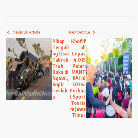
Previous Article
Next Article
Pikap
Khofif
Terguli
ah
ng Usai
Lepas
Tabrak
4.015
Truk
Pelari
Boks di
MANT
Ngawi,
RA116
Sopir
2026,
Terluk
Perkua
a
t Sport
Touris
m Jawa
Timur