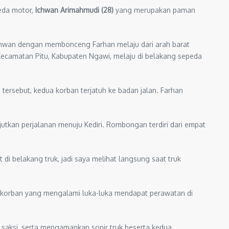
eda motor,
Ichwan Arimahmudi (28)
yang merupakan paman
chwan dengan membonceng Farhan melaju dari arah barat
Kecamatan Pitu, Kabupaten Ngawi, melaju di belakang sepeda
tersebut, kedua korban terjatuh ke badan jalan. Farhan
tkan perjalanan menuju Kediri. Rombongan terdiri dari empat
di belakang truk, jadi saya melihat langsung saat truk
 korban yang mengalami luka-luka mendapat perawatan di
saksi, serta mengamankan sopir truk beserta kedua