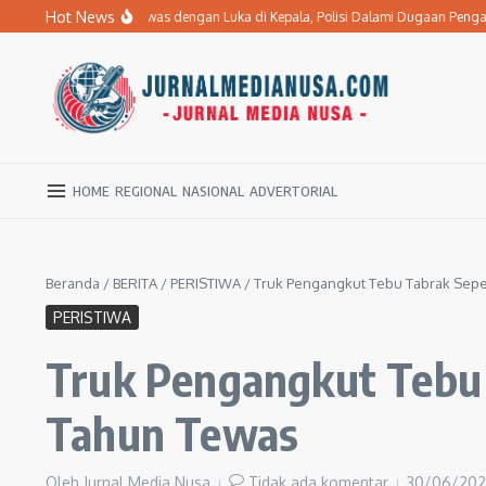
Lewati ke konten
Hot News
 Stroke di Ngawi Tewas dengan Luka di Kepala, Polisi Dalami Dugaan Pengania
HOME
REGIONAL
NASIONAL
ADVERTORIAL
Beranda
/
BERITA
/
PERISTIWA
/
Truk Pengangkut Tebu Tabrak Sepe
PERISTIWA
Truk Pengangkut Tebu 
Tahun Tewas
Oleh
Jurnal Media Nusa
Tidak ada komentar
30/06/20