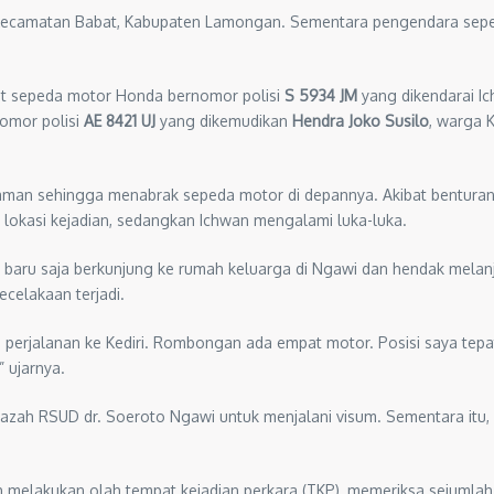
Kecamatan Babat, Kabupaten Lamongan. Sementara pengendara sep
at sepeda motor Honda bernomor polisi
S 5934 JM
yang dikendarai I
nomor polisi
AE 8421 UJ
yang dikemudikan
Hendra Joko Susilo
, warga 
k aman sehingga menabrak sepeda motor di depannya. Akibat benturan 
 lokasi kejadian, sedangkan Ichwan mengalami luka-luka.
aru saja berkunjung ke rumah keluarga di Ngawi dan hendak melanju
ecelakaan terjadi.
perjalanan ke Kediri. Rombongan ada empat motor. Posisi saya tepat 
 ujarnya.
zah RSUD dr. Soeroto Ngawi untuk menjalani visum. Sementara itu,
melakukan olah tempat kejadian perkara (TKP), memeriksa sejumlah 