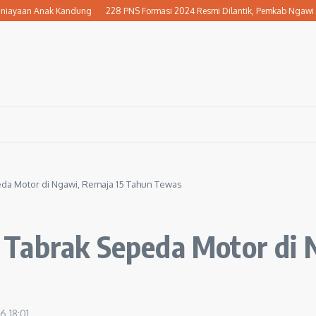
yaan Anak Kandung
228 PNS Formasi 2024 Resmi Dilantik, Pemkab Ngawi Perkua
da Motor di Ngawi, Remaja 15 Tahun Tewas
Tabrak Sepeda Motor di 
26
18:01