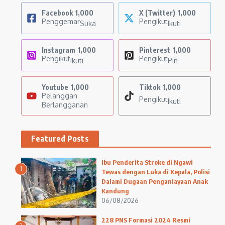
Facebook
1,000
X (Twitter)
1,000
Penggemar
Pengikut
Suka
Ikuti
Instagram
1,000
Pinterest
1,000
Pengikut
Pengikut
Ikuti
Pin
Youtube
1,000
Tiktok
1,000
Pelanggan
Pengikut
Ikuti
Berlangganan
Featured Posts
Ibu Penderita Stroke di Ngawi
1
Tewas dengan Luka di Kepala, Polisi
Dalami Dugaan Penganiayaan Anak
Kandung
06/08/2026
228 PNS Formasi 2024 Resmi