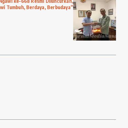
 Ngawi ke-668 Resmi Diluncurkan,
wi Tumbuh, Berdaya, Berbudaya”