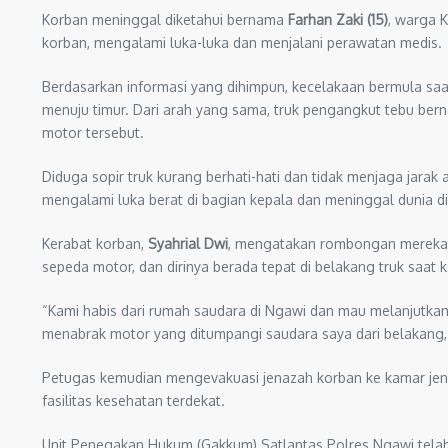
Korban meninggal diketahui bernama
Farhan Zaki (15)
, warga 
korban, mengalami luka-luka dan menjalani perawatan medis.
Berdasarkan informasi yang dihimpun, kecelakaan bermula sa
menuju timur. Dari arah yang sama, truk pengangkut tebu ber
motor tersebut.
Diduga sopir truk kurang berhati-hati dan tidak menjaga jara
mengalami luka berat di bagian kepala dan meninggal dunia di
Kerabat korban,
Syahrial Dwi
, mengatakan rombongan mereka b
sepeda motor, dan dirinya berada tepat di belakang truk saat k
“Kami habis dari rumah saudara di Ngawi dan mau melanjutkan 
menabrak motor yang ditumpangi saudara saya dari belakang,”
Petugas kemudian mengevakuasi jenazah korban ke kamar jena
fasilitas kesehatan terdekat.
Unit Penegakan Hukum (Gakkum) Satlantas Polres Ngawi telah 