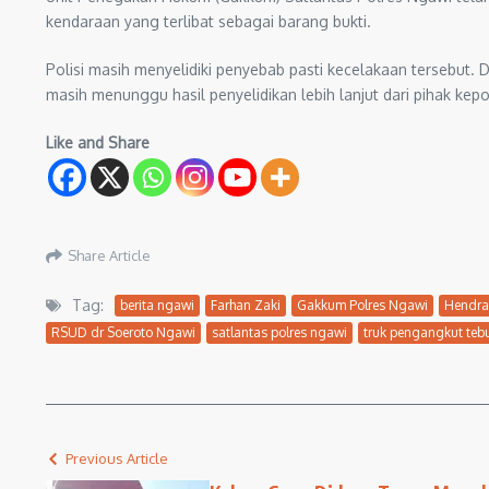
kendaraan yang terlibat sebagai barang bukti.
Polisi masih menyelidiki penyebab pasti kecelakaan tersebut
masih menunggu hasil penyelidikan lebih lanjut dari pihak kepo
Like and Share
Share Article
Tag:
berita ngawi
Farhan Zaki
Gakkum Polres Ngawi
Hendra 
RSUD dr Soeroto Ngawi
satlantas polres ngawi
truk pengangkut teb
Previous Article