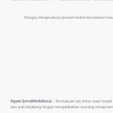
Petugas mengevakuasi jenazah korban kecelakaan maut
Ngawi (JurnalMediaNusa)
– Kecelakaan lalu lintas maut terja
dari arah belakang hingga mengakibatkan seorang remaja berus