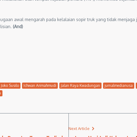
. Dugaan awal mengarah pada kelalaian sopir truk yang tidak menjag
lisian.
(And)
Joko Susilo
Ichwan Arimahmudi
Jalan Raya Kwadungan
jurnalmedianusa
u
Next Article