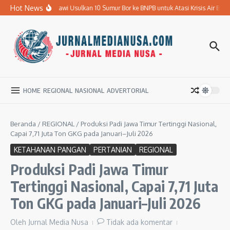
Lewati ke konten
Hot News
Pemkab Ngawi Usulkan 10 Sumur Bor ke BNPB untuk Atasi Krisis Air Bersih
HOME
REGIONAL
NASIONAL
ADVERTORIAL
Beranda
/
REGIONAL
/
Produksi Padi Jawa Timur Tertinggi Nasional,
Capai 7,71 Juta Ton GKG pada Januari–Juli 2026
KETAHANAN PANGAN
PERTANIAN
REGIONAL
Produksi Padi Jawa Timur
Tertinggi Nasional, Capai 7,71 Juta
Ton GKG pada Januari–Juli 2026
Oleh
Jurnal Media Nusa
Tidak ada komentar