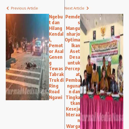
Previous Article
Next Article
Ngebu
Pemde
t dan
s
Hilang
Mangu
Kendal
nharjo
i,
Optima
Pemot
lkan
or Asal
Aset
Genen
Desa
g
untuk
Tewas
Percep
Tabrak
at
Truk di
Pemba
Ring
nguna
Road
n dan
Ngawi
Tingka
tkan
Keseja
hteraa
n
Warga