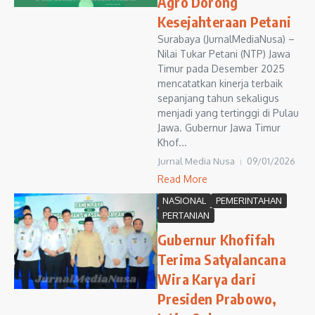
Agro Dorong
Kesejahteraan Petani
Surabaya (JurnalMediaNusa) –
Nilai Tukar Petani (NTP) Jawa
Timur pada Desember 2025
mencatatkan kinerja terbaik
sepanjang tahun sekaligus
menjadi yang tertinggi di Pulau
Jawa. Gubernur Jawa Timur
Khof...
Jurnal Media Nusa
09/01/2026
Read More
NASIONAL
PEMERINTAHAN
PERTANIAN
Gubernur Khofifah
Terima Satyalancana
Wira Karya dari
Presiden Prabowo,