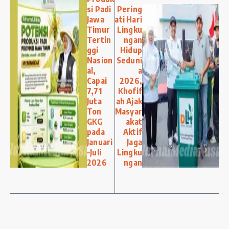
si Padi
Pering
Jawa
ati Hari
Timur
Lingku
Tertin
ngan
ggi
Hidup
Nasion
Seduni
al,
a
Capai
2026,
7,71
Khofif
Juta
ah Ajak
Ton
Masyar
GKG
akat
pada
Aktif
Januari
Jaga
–Juli
Lingku
2026
ngan