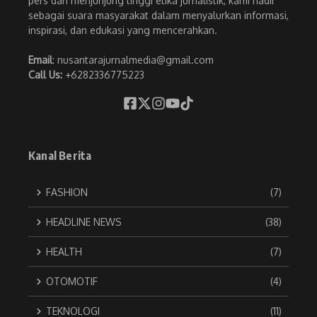
pers dan menjunjung tinggi etika jurnalistik, kami hadir
sebagai suara masyarakat dalam menyalurkan informasi,
inspirasi, dan edukasi yang mencerahkan.
Email
: nusantarajurnalmedia@gmail.com
Call Us:
+6282336775223
Kanal Berita
FASHION
(7)
HEADLINE NEWS
(38)
HEALTH
(7)
OTOMOTIF
(4)
TEKNOLOGI
(11)