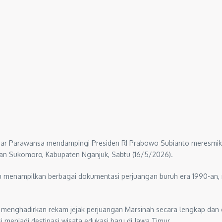
Indar Parawansa mendampingi Presiden RI Prabowo Subianto meresmi
an Sukomoro, Kabupaten Nganjuk, Sabtu (16/5/2026).
 menampilkan berbagai dokumentasi perjuangan buruh era 1990-an, mul
menghadirkan rekam jejak perjuangan Marsinah secara lengkap dan e
 menjadi destinasi wisata edukasi baru di Jawa Timur.