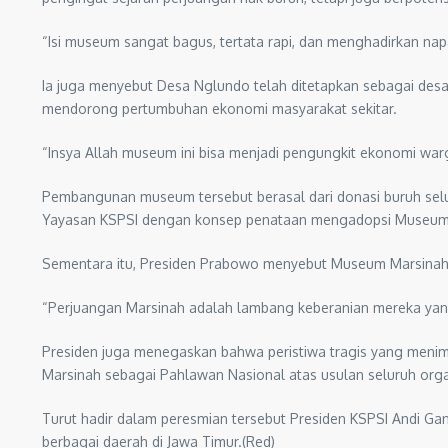
“Isi museum sangat bagus, tertata rapi, dan menghadirkan na
Ia juga menyebut Desa Nglundo telah ditetapkan sebagai desa 
mendorong pertumbuhan ekonomi masyarakat sekitar.
“Insya Allah museum ini bisa menjadi pengungkit ekonomi war
Pembangunan museum tersebut berasal dari donasi buruh selur
Yayasan KSPSI dengan konsep penataan mengadopsi Museum G
Sementara itu, Presiden Prabowo menyebut Museum Marsinah se
“Perjuangan Marsinah adalah lambang keberanian mereka yan
Presiden juga menegaskan bahwa peristiwa tragis yang menim
Marsinah sebagai Pahlawan Nasional atas usulan seluruh organ
Turut hadir dalam peresmian tersebut Presiden KSPSI Andi Gan
berbagai daerah di Jawa Timur.(Red)