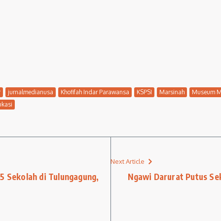
r
jurnalmedianusa
Khofifah Indar Parawansa
KSPSI
Marsinah
Museum M
ukasi
Next Article
45 Sekolah di Tulungagung,
Ngawi Darurat Putus Se