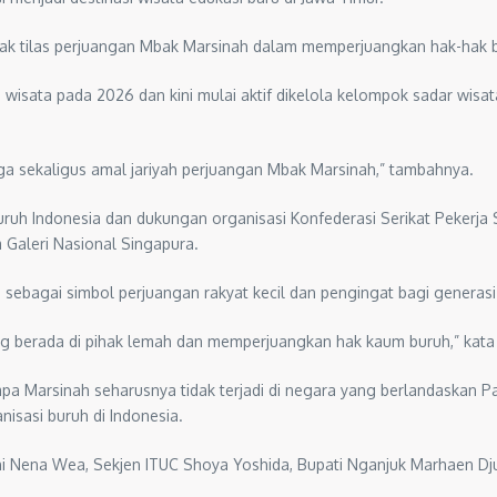
pak tilas perjuangan Mbak Marsinah dalam memperjuangkan hak-hak bu
wisata pada 2026 dan kini mulai aktif dikelola kelompok sadar wisa
ga sekaligus amal jariyah perjuangan Mbak Marsinah,” tambahnya.
uh Indonesia dan dukungan organisasi Konfederasi Serikat Pekerja 
aleri Nasional Singapura.
bagai simbol perjuangan rakyat kecil dan pengingat bagi generasi 
g berada di pihak lemah dan memperjuangkan hak kaum buruh,” kat
pa Marsinah seharusnya tidak terjadi di negara yang berlandaskan P
isasi buruh di Indonesia.
i Nena Wea, Sekjen ITUC Shoya Yoshida, Bupati Nganjuk Marhaen Djum