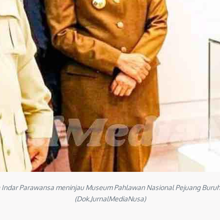
 Indar Parawansa meninjau Museum Pahlawan Nasional Pejuang Buruh M
(Dok.JurnalMediaNusa)