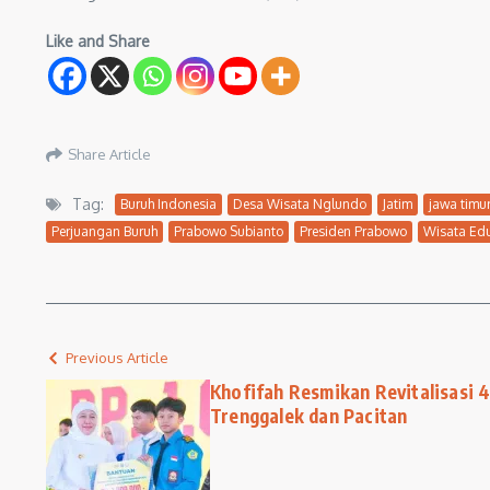
Like and Share
Share Article
Tag:
Buruh Indonesia
Desa Wisata Nglundo
Jatim
jawa timu
Perjuangan Buruh
Prabowo Subianto
Presiden Prabowo
Wisata Ed
Previous Article
Khofifah Resmikan Revitalisasi 
Trenggalek dan Pacitan