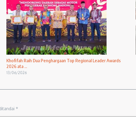
Khofifah Raih Dua Penghargaan Top Regional Leader Awards
2026 ata ...
13/06/2026
ditandai
*