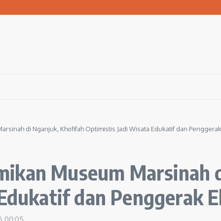
san Warga Terdampak Kekeringan
1 Ngawi Gelar Seminar Golden Parenting
 Hingga 3 Kilometer Setiap Hari
inah di Nganjuk, Khofifah Optimistis Jadi Wisata Edukatif dan Penggera
mikan Museum Marsinah di
 Edukatif dan Penggerak 
26
00:05