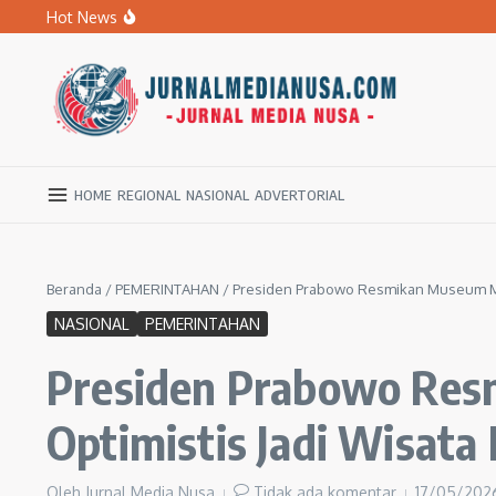
Lewati ke konten
Hot News
BPBD Ngawi Mulai Distribusikan Air Bersih untuk Ratu
Kupas Pola Asuh Berbasis Otak Anak, SD Muhammadiyah 
Ratusan Warga Ngawi Berburu Air Bersih, Rela Jalan Kaki
HOME
REGIONAL
NASIONAL
ADVERTORIAL
Beranda
/
PEMERINTAHAN
/
Presiden Prabowo Resmikan Museum Mars
NASIONAL
PEMERINTAHAN
Presiden Prabowo Res
Optimistis Jadi Wisata
Oleh
Jurnal Media Nusa
Tidak ada komentar
17/05/20