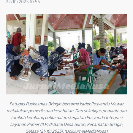
22/10/2025
10:56
Petugas Puskesmas Bringin bersama kader Posyandu Mawar
melakukan pemeriksaan kesehatan. Dan sekaligus pemantauan
tumbuh kembang balita dalam kegiatan Posyandu Integrasi
Layanan Primer (ILP) di Balai Desa Suruh, Kecamatan Bringin,
Selasa (21/10/2025). (Dok.JurnalMediaNusa)