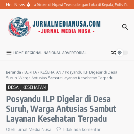
Lewati ke konten
Hot News
Ibu Penderita Stroke di Ngawi Tewas dengan Luka di Kepala, Polisi Dal
HOME
REGIONAL
NASIONAL
ADVERTORIAL
Beranda
/
BERITA
/
KESEHATAN
/
Posyandu ILP Digelar di Desa
Suruh, Warga Antusias Sambut Layanan Kesehatan Terpadu
DESA
KESEHATAN
Posyandu ILP Digelar di Desa
Suruh, Warga Antusias Sambut
Layanan Kesehatan Terpadu
Oleh
Jurnal Media Nusa
Tidak ada komentar