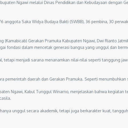
abupaten Ngawi melalui Dinas Pendidikan dan Kebudayaan dengan Ge
P, 76 anggota Saka Widya Budaya Bakti (SWBB), 36 pembina, 30 perwak
ng (Kamabicab) Gerakan Pramuka Kabupaten Ngawi, Dwi Rianto Jatmik
gai fondasi dalam mencetak generasi bangsa yang unggul dan bermo
l, tetapi menjadi sarana menanamkan nilai-nilai seperti tanggung jawab
 antara pemerintah daerah dan Gerakan Pramuka. Seperti menumbuhkan
paten Ngawi, Kabul Tunggul Winarno, menjelaskan bahwa kegiatan te
asila.
dak hanya unggul secara akademik, tetapi juga berkarakter kuat, ta