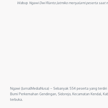
Wa
bup
Ngawi Dwi Rianto Jatmiko menyalami peserta saat 
Ngawi (JurnalMediaNusa) – Sebanyak 554 peserta yang terdiri
Bumi Perkemahan Gendingan, Sidorejo, Kecamatan Kendal, Kab
terbuka.