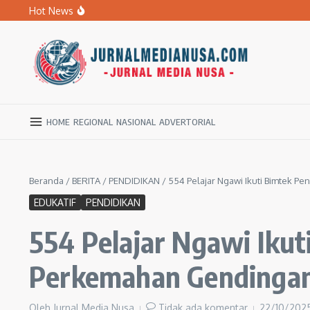
Lewati ke konten
Hot News
BPBD Ngawi Mulai Distribusikan Air Bersih untuk Ratu
Kupas Pola Asuh Berbasis Otak Anak, SD Muhammadiyah 
Ratusan Warga Ngawi Berburu Air Bersih, Rela Jalan Kaki
HOME
REGIONAL
NASIONAL
ADVERTORIAL
Beranda
/
BERITA
/
PENDIDIKAN
/
554 Pelajar Ngawi Ikuti Bimtek P
EDUKATIF
PENDIDIKAN
554 Pelajar Ngawi Ikut
Perkemahan Gendinga
Oleh
Jurnal Media Nusa
Tidak ada komentar
22/10/202