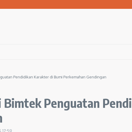
san Warga Terdampak Kekeringan
1 Ngawi Gelar Seminar Golden Parenting
 Hingga 3 Kilometer Setiap Hari
enguatan Pendidikan Karakter di Bumi Perkemahan Gendingan
i Bimtek Penguatan Pendi
n
5
17:59