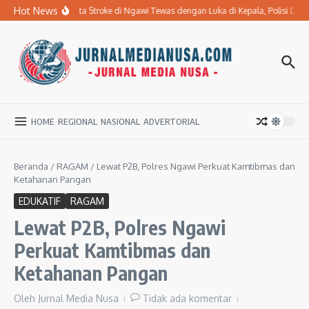
Lewati ke konten
Hot News
Ibu Penderita Stroke di Ngawi Tewas dengan Luka di Kepala, Polisi D
HOME
REGIONAL
NASIONAL
ADVERTORIAL
Beranda
/
RAGAM
/
Lewat P2B, Polres Ngawi Perkuat Kamtibmas dan
Ketahanan Pangan
EDUKATIF
RAGAM
Lewat P2B, Polres Ngawi
Perkuat Kamtibmas dan
Ketahanan Pangan
Oleh
Jurnal Media Nusa
Tidak ada komentar