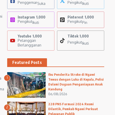
Penggemar
Pengikut
Suka
Ikuti
mi
Instagram
1,000
Pinterest
1,000
Pengikut
Pengikut
Ikuti
Pin
Youtube
1,000
Tiktok
1,000
Pelanggan
Pengikut
Ikuti
Berlangganan
Featured Posts
Ibu Penderita Stroke di Ngawi
1
a
Tewas dengan Luka di Kepala, Polisi
Dalami Dugaan Penganiayaan Anak
ama
Kandung
06/08/2026
228 PNS Formasi 2024 Resmi
2
Dilantik, Pemkab Ngawi Perkuat
Pelayanan Publik