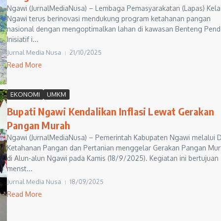
Ngawi (JurnalMediaNusa) – Lembaga Pemasyarakatan (Lapas) Kelas
Ngawi terus berinovasi mendukung program ketahanan pangan
nasional dengan mengoptimalkan lahan di kawasan Benteng Pen
Inisiatif i...
Jurnal Media Nusa
21/10/2025
Read More
EKONOMI
UMKM
Bupati Ngawi Kendalikan Inflasi Lewat Gerakan
Pangan Murah
Ngawi (JurnalMediaNusa) – Pemerintah Kabupaten Ngawi melalui D
Ketahanan Pangan dan Pertanian menggelar Gerakan Pangan Mu
di Alun-alun Ngawi pada Kamis (18/9/2025). Kegiatan ini bertujuan
menst...
Jurnal Media Nusa
18/09/2025
Read More