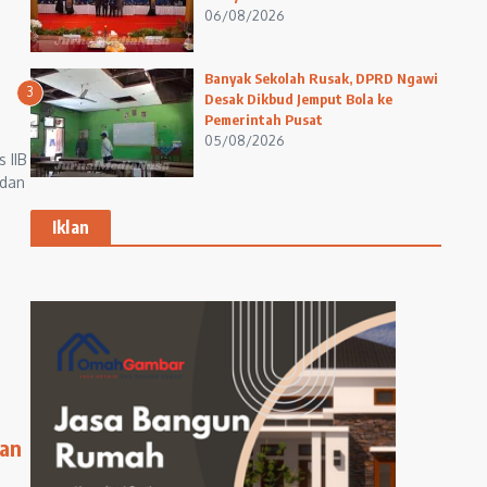
06/08/2026
Banyak Sekolah Rusak, DPRD Ngawi
3
Desak Dikbud Jemput Bola ke
Pemerintah Pusat
05/08/2026
 IIB
 dan
Iklan
nan