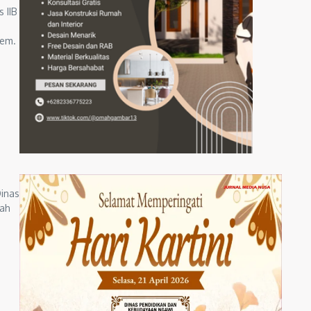
 IIB
dem.
inas
rah