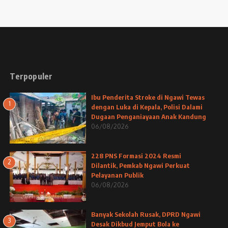
Terpopuler
Ibu Penderita Stroke di Ngawi Tewas
1
dengan Luka di Kepala, Polisi Dalami
Dugaan Penganiayaan Anak Kandung
06/08/2026
228 PNS Formasi 2024 Resmi
2
Dilantik, Pemkab Ngawi Perkuat
Pelayanan Publik
06/08/2026
Banyak Sekolah Rusak, DPRD Ngawi
3
Desak Dikbud Jemput Bola ke