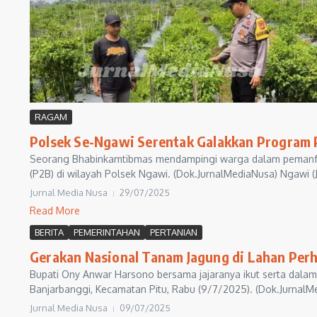
RAGAM
Polsek Se-Ngawi Serentak Galakkan Program 
Seorang Bhabinkamtibmas mendampingi warga dalam pemanfa
(P2B) di wilayah Polsek Ngawi. (Dok.JurnalMediaNusa) Ngawi (
Jurnal Media Nusa
29/07/2025
Read More
BERITA
PEMERINTAHAN
PERTANIAN
Gerakan Nasional Tanam Jagung di Lahan Perh
Bupati Ony Anwar Harsono bersama jajaranya ikut serta da
Banjarbanggi, Kecamatan Pitu, Rabu (9/7/2025). (Dok.JurnalM
Jurnal Media Nusa
09/07/2025