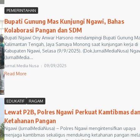
PEMERINTAHAN
Bupati Gunung Mas Kunjungi Ngawi, Bahas
Kolaborasi Pangan dan SDM
Bupati Ngawi Ony Anwar Harsono mendampingi Bupati Gunung Ma
Kalimantan Tengah, Jaya Samaya Monong saat kunjungan kerja di
Kabupaten Ngawi, Selasa (9/9/2025). (Dok.JurnalMediaNusa) Nga
(JurnalMedia...
Jurnal Media Nusa
09/09/2025
Read More
EDUKATIF
RAGAM
Lewat P2B, Polres Ngawi Perkuat Kamtibmas da
Ketahanan Pangan
Ngawi (JurnalMediaNusa) – Polres Ngawi mengintensifkan upaya
menjaga kamtibmas sekaligus mendukung ketahanan pangan mela