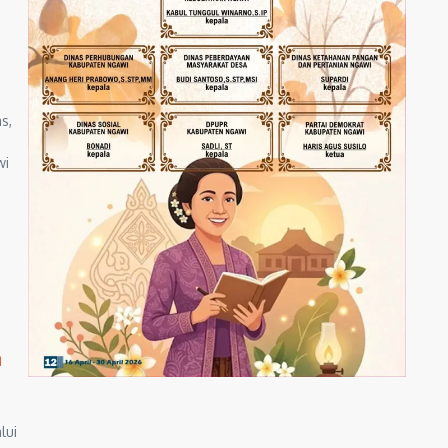
s,
wi
n
lui