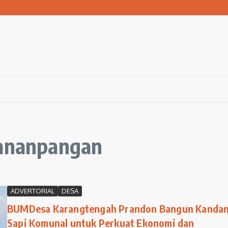
san Warga Terdampak Kekeringan
1 Ngawi Gelar Seminar Golden Parenting
 Hingga 3 Kilometer Setiap Hari
hananpangan
ADVERTORIAL
DESA
BUMDesa Karangtengah Prandon Bangun Kanda
Sapi Komunal untuk Perkuat Ekonomi dan