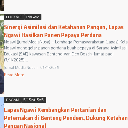
EDUKATIF
RAGAM
Sinergi Asimilasi dan Ketahanan Pangan, Lapas
Ngawi Hasilkan Panen Pepaya Perdana
Ngawi (JurnalMediaNusa) – Lembaga Pemasyarakatan (Lapas) Kelas
Ngawi menggelar panen perdana buah pepaya di Sarana Asimilasi
Edukasi (SAE) kawasan Benteng Van Den Bosch, Jumat pagi
(7/11/2025)...
Jurnal Media Nusa
07/11/2025
Read More
RAGAM
SOSIALISASI
Lapas Ngawi Kembangkan Pertanian dan
Peternakan di Benteng Pendem, Dukung Ketaha
Pangan Nasional