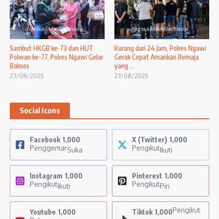
Sambut HKGB ke-73 dan HUT
Kurang dari 24 Jam, Polres Ngawi
Polwan ke-77, Polres Ngawi Gelar
Gerak Cepat Amankan Remaja
Baksos
yang ...
27/08/2025
27/08/2025
Social Icons
Facebook
1,000
X (Twitter)
1,000
Penggemar
Pengikut
Suka
Ikuti
Instagram
1,000
Pinterest
1,000
Pengikut
Pengikut
Ikuti
Pin
Pengikut
Youtube
1,000
Tiktok
1,000