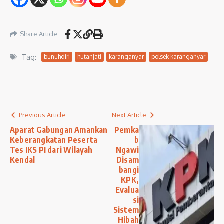
Share Article
Tag:
bunuhdiri
hutanjati
karanganyar
polsek karanganyar
Previous Article
Next Article
Aparat Gabungan Amankan
Pemka
Keberangkatan Peserta
b
Tes IKS PI dari Wilayah
Ngawi
Kendal
Disam
bangi
KPK,
Evalua
si
Sistem
Hibah