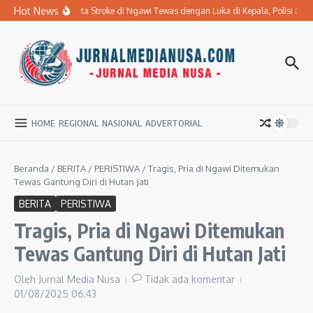
Lewati ke konten
Hot News
Ibu Penderita Stroke di Ngawi Tewas dengan Luka di Kepala, Polisi D
HOME
REGIONAL
NASIONAL
ADVERTORIAL
Beranda
/
BERITA
/
PERISTIWA
/
Tragis, Pria di Ngawi Ditemukan
Tewas Gantung Diri di Hutan Jati
BERITA
PERISTIWA
Tragis, Pria di Ngawi Ditemukan
Tewas Gantung Diri di Hutan Jati
Oleh
Jurnal Media Nusa
Tidak ada komentar
01/08/2025
06:43