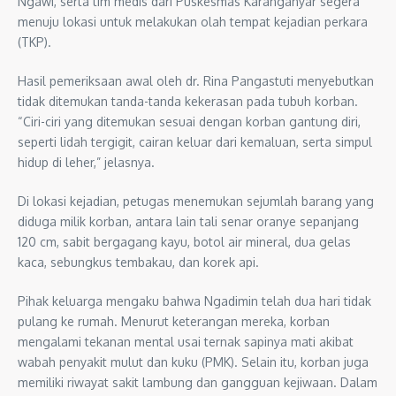
Ngawi, serta tim medis dari Puskesmas Karanganyar segera
menuju lokasi untuk melakukan olah tempat kejadian perkara
(TKP).
Hasil pemeriksaan awal oleh dr. Rina Pangastuti menyebutkan
tidak ditemukan tanda-tanda kekerasan pada tubuh korban.
“Ciri-ciri yang ditemukan sesuai dengan korban gantung diri,
seperti lidah tergigit, cairan keluar dari kemaluan, serta simpul
hidup di leher,” jelasnya.
Di lokasi kejadian, petugas menemukan sejumlah barang yang
diduga milik korban, antara lain tali senar oranye sepanjang
120 cm, sabit bergagang kayu, botol air mineral, dua gelas
kaca, sebungkus tembakau, dan korek api.
Pihak keluarga mengaku bahwa Ngadimin telah dua hari tidak
pulang ke rumah. Menurut keterangan mereka, korban
mengalami tekanan mental usai ternak sapinya mati akibat
wabah penyakit mulut dan kuku (PMK). Selain itu, korban juga
memiliki riwayat sakit lambung dan gangguan kejiwaan. Dalam