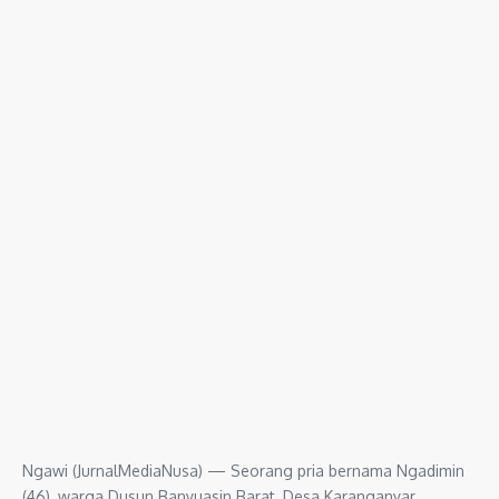
Ngawi (JurnalMediaNusa) — Seorang pria bernama Ngadimin
(46), warga Dusun Banyuasin Barat, Desa Karanganyar,