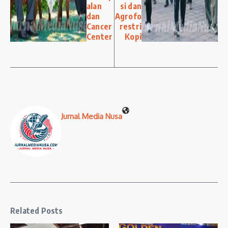
alan
si dan
dan
Agrofo
Cancer
restri
Center
Kopi
Jurnal Media Nusa
Related Posts