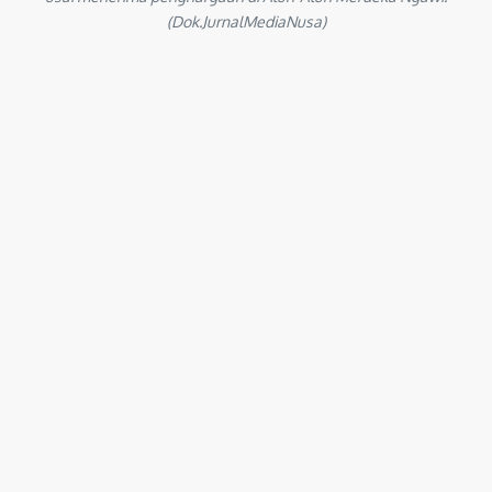
(Dok.JurnalMediaNusa)