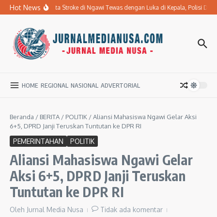
Lewati ke konten
Hot News
Ibu Penderita Stroke di Ngawi Tewas dengan Luka di Kepala, Polisi Da
HOME
REGIONAL
NASIONAL
ADVERTORIAL
Beranda
/
BERITA
/
POLITIK
/
Aliansi Mahasiswa Ngawi Gelar Aksi
6+5, DPRD Janji Teruskan Tuntutan ke DPR RI
PEMERINTAHAN
POLITIK
Aliansi Mahasiswa Ngawi Gelar
Aksi 6+5, DPRD Janji Teruskan
Tuntutan ke DPR RI
Oleh
Jurnal Media Nusa
Tidak ada komentar