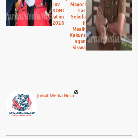
rov
Mayori
KONI
tas
Jatim
Sekola
2026
h
Masih
Kekura
ngan
Siswa
Jurnal Media Nusa