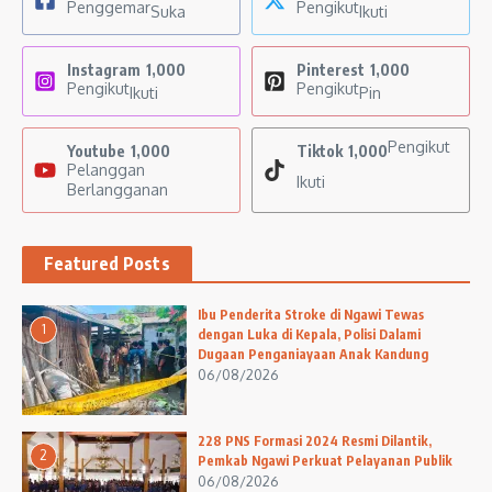
Penggemar
Pengikut
Suka
Ikuti
Instagram
1,000
Pinterest
1,000
Pengikut
Pengikut
Ikuti
Pin
Pengikut
Youtube
1,000
Tiktok
1,000
Pelanggan
Ikuti
Berlangganan
Featured Posts
Ibu Penderita Stroke di Ngawi Tewas
1
dengan Luka di Kepala, Polisi Dalami
Dugaan Penganiayaan Anak Kandung
06/08/2026
228 PNS Formasi 2024 Resmi Dilantik,
2
Pemkab Ngawi Perkuat Pelayanan Publik
06/08/2026