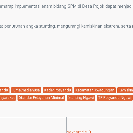
erharap implementasi enam bidang SPM di Desa Pojok dapat menjad
t penurunan angka stunting, mengurangi kemiskinan ekstrem, serta 
yandu
jurnalmedianusa
Kader Posyandu
Kecamatan Kwadungan
Kemiskin
asyarakat
Standar Pelayanan Minimal
Stunting Ngawi
TP Posyandu Ngawi
Next Article