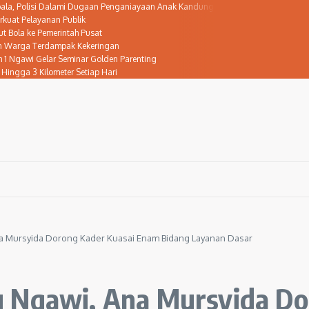
epala, Polisi Dalami Dugaan Penganiayaan Anak Kandung
rkuat Pelayanan Publik
 Bola ke Pemerintah Pusat
san Warga Terdampak Kekeringan
1 Ngawi Gelar Seminar Golden Parenting
 Hingga 3 Kilometer Setiap Hari
a Mursyida Dorong Kader Kuasai Enam Bidang Layanan Dasar
 Ngawi, Ana Mursyida Do