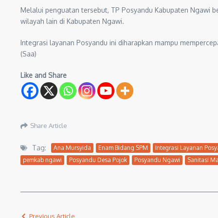
Melalui penguatan tersebut, TP Posyandu Kabupaten Ngawi b
wilayah lain di Kabupaten Ngawi.
Integrasi layanan Posyandu ini diharapkan mampu mempercepa
(Saa)
Like and Share
Share Article
Tag:
Ana Mursyida
Enam Bidang SPM
Integrasi Layanan Pos
pemkab ngawi
Posyandu Desa Pojok
Posyandu Ngawi
Sanitasi M
Previous Article