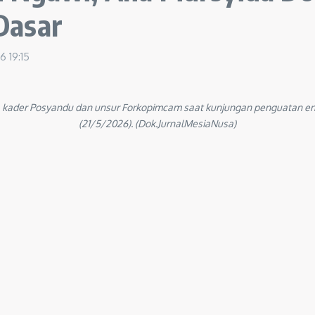
Dasar
26
19:15
 kader Posyandu dan unsur Forkopimcam saat kunjungan penguatan en
(21/5/2026). (Dok.JurnalMesiaNusa)